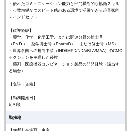
・優れたコミュニケーション能力と部門横断的な協働スキル
・少数精鋭かつスピード感のある環境で活躍できる起業家的
マインドセット
【歓迎経験】
・薬学、化学、化学工学、または関連分野の博士号
（Ph.D.）、薬学博士号（PharmD）、または修士号（MS）
・世界各国への規制申請（IND/IMPD/NDA/BLA/MAA）のCMC
セクションを主導した経験
・薬剤・医療機器コンビネーション製品の開発経験（該当す
る場合）
【免許・資格】
【勤務開始日】
応相談
勤務地
【住所】在宅可、東京