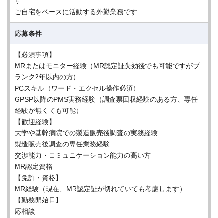
す
ご自宅をベースに活動する外勤業務です
応募条件
【必須事項】
MRまたはモニター経験（MR認定証失効後でも可能ですがブ
ランク2年以内の方）
PCスキル（ワード・エクセル操作必須）
GPSP以降のPMS実務経験（調査票回収経験のある方、専任
経験が無くても可能）
【歓迎経験】
大学や基幹病院での製造販売後調査の実務経験
製造販売後調査の専任業務経験
交渉能力・コミュニケーション能力の高い方
MR認定資格
【免許・資格】
MR経験（現在、MR認定証が切れていても考慮します）
【勤務開始日】
応相談