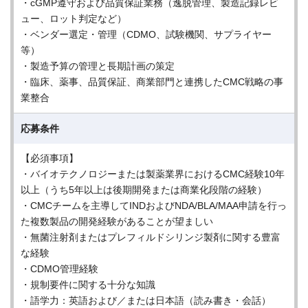
・cGMP遵守および品質保証業務（逸脱管理、製造記録レビ
ュー、ロット判定など）
・ベンダー選定・管理（CDMO、試験機関、サプライヤー
等）
・製造予算の管理と長期計画の策定
・臨床、薬事、品質保証、商業部門と連携したCMC戦略の事
業整合
応募条件
【必須事項】
・バイオテクノロジーまたは製薬業界におけるCMC経験10年
以上（うち5年以上は後期開発または商業化段階の経験）
・CMCチームを主導してINDおよびNDA/BLA/MAA申請を行っ
た複数製品の開発経験があることが望ましい
・無菌注射剤またはプレフィルドシリンジ製剤に関する豊富
な経験
・CDMO管理経験
・規制要件に関する十分な知識
・語学力：英語および／または日本語（読み書き・会話）