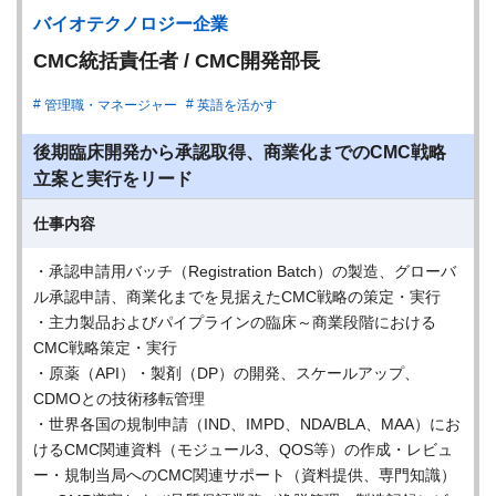
バイオテクノロジー企業
CMC統括責任者 / CMC開発部長
管理職・マネージャー
英語を活かす
後期臨床開発から承認取得、商業化までのCMC戦略
立案と実行をリード
仕事内容
・承認申請用バッチ（Registration Batch）の製造、グローバ
ル承認申請、商業化までを見据えたCMC戦略の策定・実行
・主力製品およびパイプラインの臨床～商業段階における
CMC戦略策定・実行
・原薬（API）・製剤（DP）の開発、スケールアップ、
CDMOとの技術移転管理
・世界各国の規制申請（IND、IMPD、NDA/BLA、MAA）にお
けるCMC関連資料（モジュール3、QOS等）の作成・レビュ
ー・規制当局へのCMC関連サポート（資料提供、専門知識）