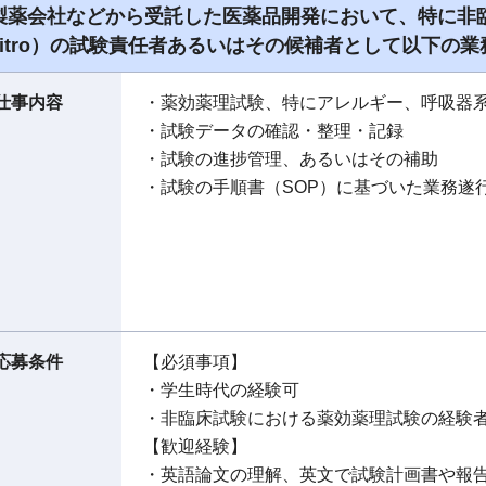
製薬会社などから受託した医薬品開発において、特に非臨床分野
vitro）の試験責任者あるいはその候補者として以下の
仕事内容
・薬効薬理試験、特にアレルギー、呼吸器
・試験データの確認・整理・記録
・試験の進捗管理、あるいはその補助
・試験の手順書（SOP）に基づいた業務遂
応募条件
【必須事項】
・学生時代の経験可
・非臨床試験における薬効薬理試験の経験
【歓迎経験】
・英語論文の理解、英文で試験計画書や報