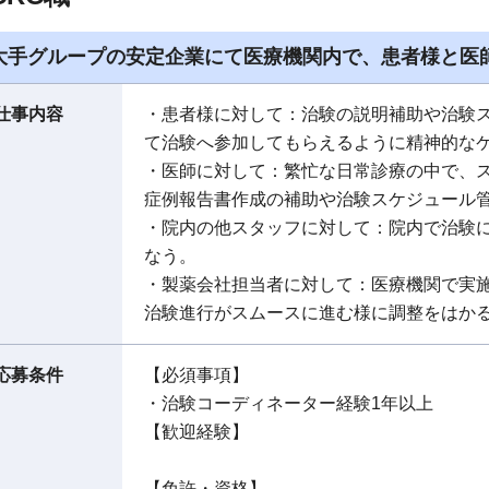
大手グループの安定企業にて医療機関内で、患者様と医
仕事内容
・患者様に対して：治験の説明補助や治験
て治験へ参加してもらえるように精神的な
・医師に対して：繁忙な日常診療の中で、
症例報告書作成の補助や治験スケジュール
・院内の他スタッフに対して：院内で治験
なう。
・製薬会社担当者に対して：医療機関で実
治験進行がスムースに進む様に調整をはか
応募条件
【必須事項】
・治験コーディネーター経験1年以上
【歓迎経験】
【免許・資格】