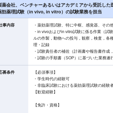
製薬会社、ベンチャーあるいはアカデミアから受託した
薬効薬理試験（in vivo, in vitro）の試験業務を担当
仕事内容
・薬効薬理試験、特に中枢、感覚器、その
・in vivoおよびin vitro試験に係る
ルの作製，動物への投与，観察，検査，各
理・記録
・試験責任者の補佐（計画書や報告書作成，
・試験の手順書（SOP）に基づいた業務遂
応募条件
【必須事項】
・学生時代の経験可
・非臨床試験における薬効薬理試験の経験
【歓迎経験】
【免許・資格】