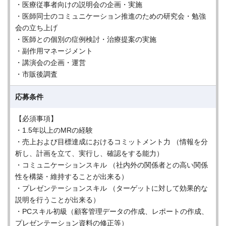
・医療従事者向けの説明会の企画・実施
・医師同士のコミュニケーション推進のための研究会・勉強
会の立ち上げ
・医師との個別の症例検討・治療提案の実施
・副作用マネージメント
・講演会の企画・運営
・市販後調査
応募条件
【必須事項】
・1.5年以上のMRの経験
・売上および目標達成におけるコミットメント力 （情報を分
析し、計画を立て、実行し、確認をする能力）
・コミュニケーションスキル （社内外の関係者との高い関係
性を構築・維持することが出来る）
・プレゼンテーションスキル （ターゲットに対して効果的な
説明を行うことが出来る）
・PCスキル初級（顧客管理データの作成、レポートの作成、
プレゼンテーション資料の修正等）