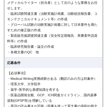
メディカルライター（担当者）として次のような業務をお任
せします。
・臨床試験関連文書（治験実施計画書、治験総括報告書、コ
モンテクニカルドキュメント等）の作成
・グローバル試験の治験実施計画書に対して日本要件を満た
すための修正版の作成
・製造販売後調査関連文書（安全性定期報告、再審査申請資
料等）の作成
・臨床研究報告書・論文の作成
・各種文書のQC 他
応募条件
【必須事項】
・Medical Writing実務経験がある（翻訳のみの方は対象外）
・理系大学、大学院卒
・薬学･医学的な基礎知識を有する
・医薬品開発全般、GCP、ICH関連ガイドライン、国内薬事
規制(GPSP等)を理解している
・英語の読み書きが可能（辞書を使って英文書の添削や和文