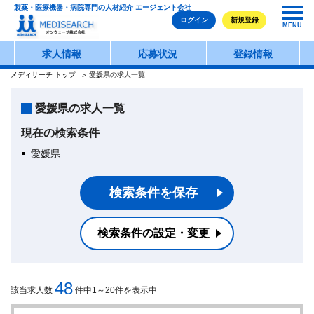
製薬・医療機器・病院専門の人材紹介 エージェント会社
ログイン
新規登録
MENU
求人情報
応募状況
登録情報
メディサーチ トップ
愛媛県の求人一覧
愛媛県の求人一覧
現在の検索条件
愛媛県
検索条件を保存
検索条件の設定・変更
48
該当求人数
件中1～20件を表示中