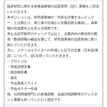
臨床研究に関する各種成果物の品質管理（QC）業務をご担当
いただきます。
本ポジションは、研究成果物の「内容を評価するレビュワ
ー」とは異なり、第三者の立場から文書品質を確認し、成果
物の完成度向上を支える役割です。
単なる誤字脱字のチェックではなく、文書内外の整合性や図
表・数値情報の確認を通じて、研究成果物の品質担保に取り
組んでいただきます。
主に、メディカルライターの作成した以下の文書（日本語/英
語）について、QCを担っていただきます。
・プロトコル
・同意説明文書
・総括報告書
・論文
・学会発表スライド
・学会ポスター作成
他、社内関連部門との各種調整、会議日程調整等のアシスタ
ント業務も担っていただく想定です。