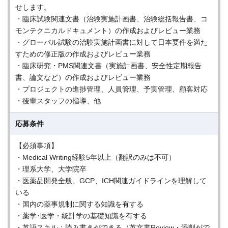
せします。
・臨床試験関連文書（治験実施計画書、治験総括報告書、コ
モンテクニカルドキュメント）の作成およびレビュー業務
・グローバル試験の治験実施計画書に対して日本要件を満た
すための修正版の作成およびレビュー業務
・臨床研究・PMS関連文書（実施計画書、安全性定期報告
書、論文など）の作成およびレビュー業務
・プロジェクトの進捗管理、人員管理、予実管理、顧客対応
・後輩スタッフの指導、他
応募条件
【必須事項】
・Medical Writing経験5年以上（翻訳のみは不可）
・理系大学、大学院卒
・医薬品開発全般、GCP、ICH関連ガイドラインを理解して
いる
・国内の薬事規制に関する知識を有する
・薬学･医学・統計学の基礎知識を有する
・英語スキル：読み書きができる（英文書Review・添削がで