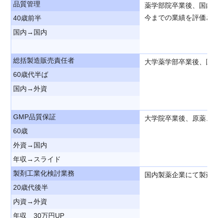
品質管理
薬学部院卒業後、国内
今までの業績を評価さ
40歳前半
国内→国内
総括製造販売責任者
大学薬学部卒業後、国
60歳代半ば
国内→外資
GMP品質保証
大学院卒業後、原薬、
60歳
外資→国内
年収→スライド
製剤工業化検討業務
国内製薬企業にて製剤
20歳代後半
内資→外資
年収 30万円UP