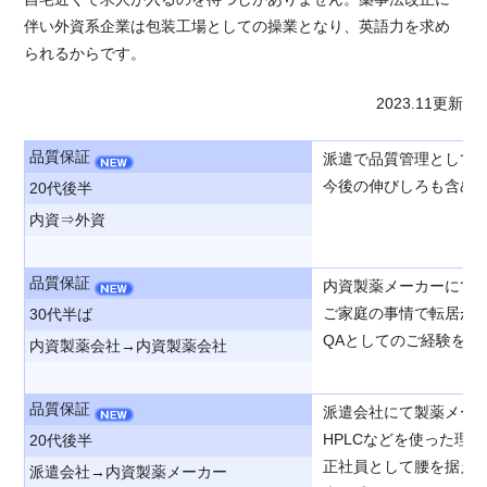
伴い外資系企業は包装工場としての操業となり、英語力を求め
られるからです。
2023.11更新
品質保証
派遣で品質管理として
今後の伸びしろも含め
20代後半
内資⇒外資
品質保証
内資製薬メーカーにて
ご家庭の事情で転居が
30代半ば
QAとしてのご経験を評
内資製薬会社→内資製薬会社
品質保証
派遣会社にて製薬メー
HPLCなどを使った理
20代後半
正社員として腰を据え
派遣会社→内資製薬メーカー