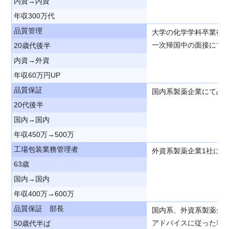
内資→内資
年収300万代
品質管理
大学の化学学科卒業後
一次帰国中の面接にて
20歳代後半
内資→外資
年収60万円UP
品質保証
国内系製薬企業にて品
20代後半
国内→国内
年収450万→500万
工場包装業務管理者
外資系製薬企業1社に
63歳
国内→国内
年収400万→600万
品質保証 部長
国内系、外資系製薬企
アドバイスに従った準
50歳代半ば