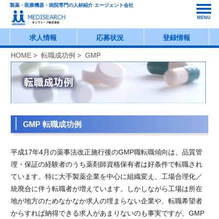
製薬・医療機器・病院専門の人材紹介 エージェント会社
MENU
求人情報
応募状況
登録情報
HOME
>
転職成功例
> GMP
GMP 転職成功例
平成17年4月の薬事法改正施行後のGMP職転職傾向は、品質管
理・保証の経験者のうち薬剤師資格保有者は好条件で転職され
ています。特に大手製薬企業を中心に組織変え、工場合理化／
統廃合に伴う転職者が増えています。しかしながら工場は所在
地が地方のためなかなか求人の埋まらない企業や、転職希望者
からすれば納得できる求人があまりないのも事実ですが、GMP