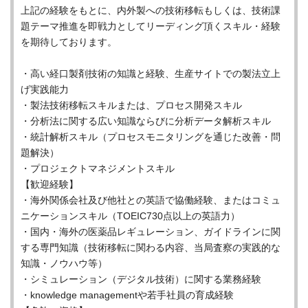
上記の経験をもとに、内外製への技術移転もしくは、技術課
題テーマ推進を即戦力としてリーディング頂くスキル・経験
を期待しております。
・高い経口製剤技術の知識と経験、生産サイトでの製法立上
げ実践能力
・製法技術移転スキルまたは、プロセス開発スキル
・分析法に関する広い知識ならびに分析データ解析スキル
・統計解析スキル（プロセスモニタリングを通じた改善・問
題解決）
・プロジェクトマネジメントスキル
【歓迎経験】
・海外関係会社及び他社との英語で協働経験、またはコミュ
ニケーションスキル（TOEIC730点以上の英語力）
・国内・海外の医薬品レギュレーション、ガイドラインに関
する専門知識（技術移転に関わる内容、当局査察の実践的な
知識・ノウハウ等）
・シミュレーション（デジタル技術）に関する業務経験
・knowledge managementや若手社員の育成経験