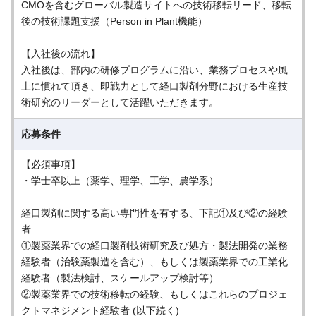
CMOを含むグローバル製造サイトへの技術移転リード、移転
後の技術課題支援（Person in Plant機能）
【入社後の流れ】
入社後は、部内の研修プログラムに沿い、業務プロセスや風
土に慣れて頂き、即戦力として経口製剤分野における生産技
術研究のリーダーとして活躍いただきます。
応募条件
【必須事項】
・学士卒以上（薬学、理学、工学、農学系）
経口製剤に関する高い専門性を有する、下記①及び②の経験
者
①製薬業界での経口製剤技術研究及び処方・製法開発の業務
経験者（治験薬製造を含む）、もしくは製薬業界での工業化
経験者（製法検討、スケールアップ検討等）
②製薬業界での技術移転の経験、もしくはこれらのプロジェ
クトマネジメント経験者 (以下続く)