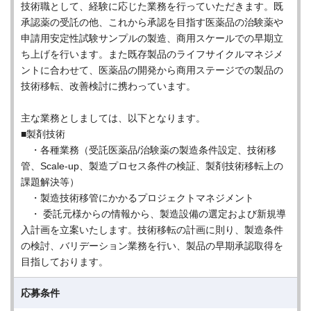
技術職として、経験に応じた業務を行っていただきます。既
承認薬の受託の他、これから承認を目指す医薬品の治験薬や
申請用安定性試験サンプルの製造、商用スケールでの早期立
ち上げを行います。また既存製品のライフサイクルマネジメ
ントに合わせて、医薬品の開発から商用ステージでの製品の
技術移転、改善検討に携わっています。
主な業務としましては、以下となります。
■製剤技術
・各種業務（受託医薬品/治験薬の製造条件設定、技術移
管、Scale-up、製造プロセス条件の検証、製剤技術移転上の
課題解決等）
・製造技術移管にかかるプロジェクトマネジメント
・ 委託元様からの情報から、製造設備の選定および新規導
入計画を立案いたします。技術移転の計画に則り、製造条件
の検討、バリデーション業務を行い、製品の早期承認取得を
目指しております。
応募条件