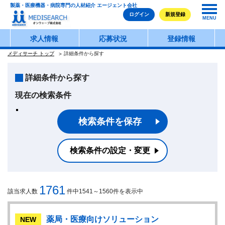
製薬・医療機器・病院専門の人材紹介 エージェント会社
ログイン
新規登録
MENU
求人情報
応募状況
登録情報
メディサーチ トップ
詳細条件から探す
詳細条件から探す
現在の検索条件
検索条件を保存
検索条件の設定・変更
1761
該当求人数
件中1541～1560件を表示中
薬局・医療向けソリューション
NEW