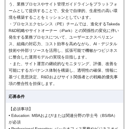
う、業務プロセスやサイト管理ガイドラインをプラットフォ
ームとして提供することで、安全で自律的、生産性の高い環
境を構築することをミッションとしています。
・プロセスエクセレンス（PE）チームでは、進化するTakeda
R&D戦略やサイトオーナー（iPark）との関係性の変化に伴い
発生する業務プロセスについて、ユーザーエクスペリエン
ス、組織の対応力、コスト効率を高めながら、AI・デジタル
技術や外部リソースを活用し、拡張可能で機敏かつビジネス
に整合した運用モデルの実現を目指します。
・また、サイト運営の継続的なモニタリング、評価、改善を
可能にするガバナンス体制を構築し、透明性の確保、情報に
基づく意思決定、R&Dおよびサイト関係者との戦略的優先事
項の整合性を担保します。
応募条件
【必須事項】
• Education: MBAおよび/または関連分野の学士号（BS/BA）
が必須
• Professional Expertise: バックオフィス業務やビジネスオペ