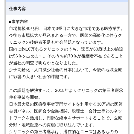
仕事内容
■事業内容
市場規模40兆円、日本で3番目に大きな市場である医療業界。
今後も市場拡大が見込まれる一方で、医師の高齢化に伴うク
リニックの後継者不足も社会問題となっています。
国内に約10万あるクリニックのうち、院長が60歳以上の施設
は56％を占めます。そのうち約70％が後継者不在であること
が当社の調査で明らかとなりました。
少子高齢化・人口減少社会の日本において、今後の地域医療
に影響の大きい社会的課題です。
この課題を解決すべく、2015年よりクリニックの第三者継承
仲介事業を開始。
日本最大級の医療従事者専門サイトを利用する30万超の医師
会員パネル、医師会や金融機関、税理士・会計士等とのネッ
トワークを活用し、円滑な継承をサポートすることで、医療
分野・地域医療への貢献に取り組んでいます。
クリニックの第三者継承は、潜在的なニーズはあるものの、