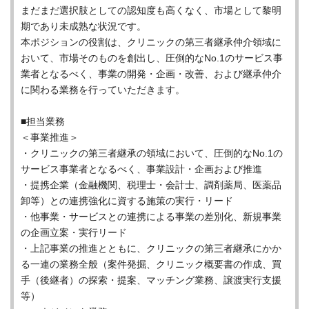
まだまだ選択肢としての認知度も高くなく、市場として黎明
期であり未成熟な状況です。
本ポジションの役割は、クリニックの第三者継承仲介領域に
おいて、市場そのものを創出し、圧倒的なNo.1のサービス事
業者となるべく、事業の開発・企画・改善、および継承仲介
に関わる業務を行っていただきます。
■担当業務
＜事業推進＞
・クリニックの第三者継承の領域において、圧倒的なNo.1の
サービス事業者となるべく、事業設計・企画および推進
・提携企業（金融機関、税理士・会計士、調剤薬局、医薬品
卸等）との連携強化に資する施策の実行・リード
・他事業・サービスとの連携による事業の差別化、新規事業
の企画立案・実行リード
・上記事業の推進とともに、クリニックの第三者継承にかか
る一連の業務全般（案件発掘、クリニック概要書の作成、買
手（後継者）の探索・提案、マッチング業務、譲渡実行支援
等）