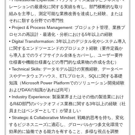
レーションの最適化に関する実績を有し、部門横断的な取り
組みを主導し、測定可能な業務改善を達成した経験、または
それに類する分野での専門性
• Project & Process Management: プロジェクト管理、業務プ
ロセスの再設計・最適化・分析における5年以上の経験
• Digital Transformation: 3年以上のデジタル化やシステム導入
に関するエンドツーエンドのプロジェクト経験（要件定義か
ら導入までのライフサイクル全体をカバーし、ユーザー要件
仕様書や機能仕様書などの専門的な成果物の作成を含む）
• Technical Skills: データモデル設計の実務経験、データベー
スやデータウェアハウス、ETLプロセス、SQLに関する基礎
知識（Microsoft Power Platformでのソリューション開発経験
およびDAXの知識があれば尚可）
• Industry Experience: 製薬業界またはその他の製造業におけ
るR&D部門のバックオフィス業務に関する3年以上の経験（社
員またはベンダーとして）が望ましい
• Strategic & Collaborative Mindset: 戦略的思考を持ち、変化
するビジネスニーズに適応し、グローバルかつ多文化環境で
効果的に協働できる能力を有すること、多様な視点を調整