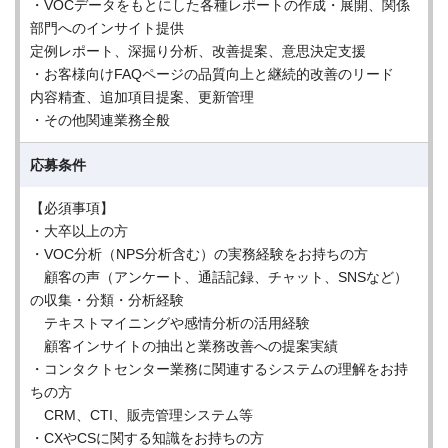
・VOCデータをもとにした各種レポートの作成・展開、関係
部門へのインサイト提供
定例レポート、深掘り分析、改善提案、意思決定支援
・お客様向けFAQページの品質向上と継続的改善のリード
内容精査、追加項目提案、更新管理
・その他関連業務全般
応募条件
【必須事項】
・大卒以上の方
・VOC分析（NPS分析含む）の実務経験をお持ちの方
顧客の声（アンケート、通話記録、チャット、SNSなど）
の収集・分類・分析経験
テキストマイニングや感情分析の活用経験
顧客インサイトの抽出と業務改善への提案実績
・コンタクトセンター業務に関連するシステムの理解をお持
ちの方
CRM、CTI、販売管理システム等
・CXやCSに関する知識をお持ちの方