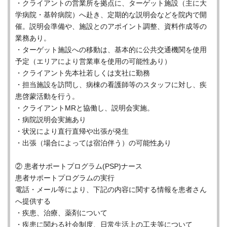
・クライアントの営業所を拠点に、ターゲット施設（主に大
学病院・基幹病院）へ赴き、定期的な説明会などを院内で開
催。説明会準備や、施設とのアポイント調整、資料作成等の
業務あり。
・ターゲット施設への移動は、基本的に公共交通機関を使用
予定（エリアにより営業車を使用の可能性あり）
・クライアント先本社若しくは支社に勤務
・担当施設を訪問し、病棟の看護師等のスタッフに対し、疾
患啓蒙活動を行う。
・クライアントMRと協働し、説明会実施。
・病院説明会実施あり
・状況により直行直帰や出張が発生
・出張（場合によっては宿泊伴う）の可能性あり
② 患者サポートプログラム(PSP)ナース
患者サポートプログラムの実行
電話・メール等により、下記の内容に関する情報を患者さん
へ提供する
・疾患、治療、薬剤について
・疾患に関わる社会制度、日常生活上の工夫等について