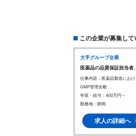
この企業が募集して
大手グループ企業
大手グループ企業
W
品材料の在庫管理な…
医薬品の品質保証担当者
内容：医薬品製造工場におけ
仕事内容：医薬品製造におけ
産管理業務をご…
GMP管理全般 …
・給与：300万円～
年収・給与：400万円～
地：富山
勤務地：静岡
求人の詳細へ
求人の詳細へ