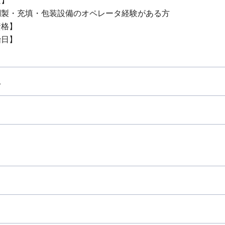
験】
調製・充填・包装設備のオペレータ経験がある方
資格】
始日】
上