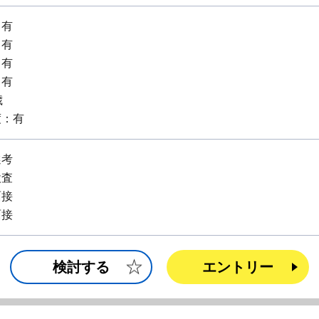
：有
：有
：有
：有
歳
度：有
選考
検査
面接
面接
検討する
エントリー