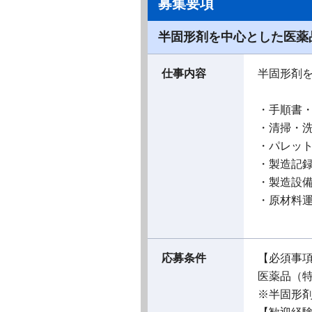
募集要項
半固形剤を中心とした医薬
仕事内容
半固形剤
・手順書
・清掃・
・パレッ
・製造記
・製造設
・原材料
応募条件
【必須事
医薬品（
※半固形