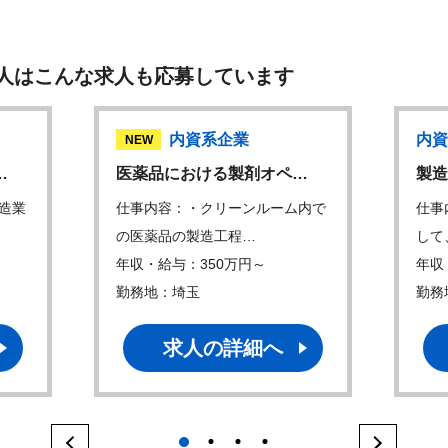
人はこんな求人も応募しています
内資系企業
内資
NEW
…
医薬品における製剤オペ…
製造
造業
仕事内容：・クリーンルーム内で
仕事
の医薬品の製造工程…
して
年収・給与：350万円～
年収
勤務地：埼玉
勤務
求人の詳細へ
1
2
3
4