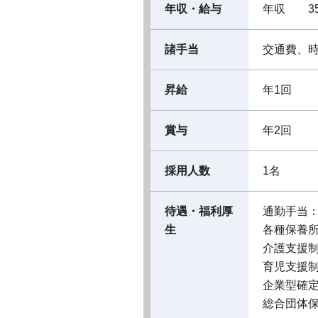
年収・給与
年収 35
諸手当
交通費、
昇給
年1回
賞与
年2回
採用人数
1名
待遇・福利厚
通勤手当
生
各種保養
介護支援
育児支援
企業型確
総合団体