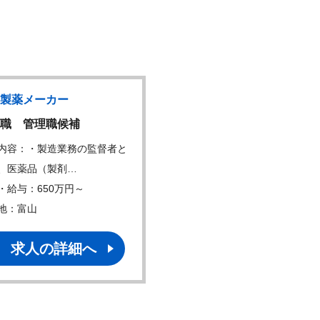
製薬メーカー
ジェネリックメーカー
職 管理職候補
医薬品原薬の製造職
内容：・製造業務の監督者と
仕事内容：工場で薬の有効
、医薬品（製剤…
ある医薬品原薬の製…
・給与：650万円～
年収・給与：350万円～
地：富山
勤務地：東京、富山
求人の詳細へ
求人の詳細へ