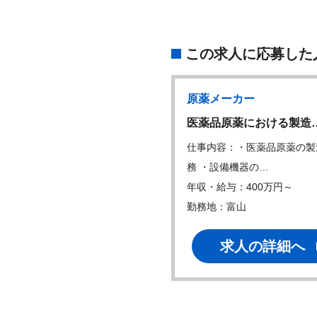
この求人に応募した
グループ企業
原薬メーカー
手医療機器メーカー…
医薬品原薬における製造
内容：医療機器の製造（クリ
仕事内容：・医薬品原薬の製
ルーム内にて医…
務 ・設備機器の…
・給与：300万円～
年収・給与：400万円～
地：
勤務地：富山
求人の詳細へ
求人の詳細へ