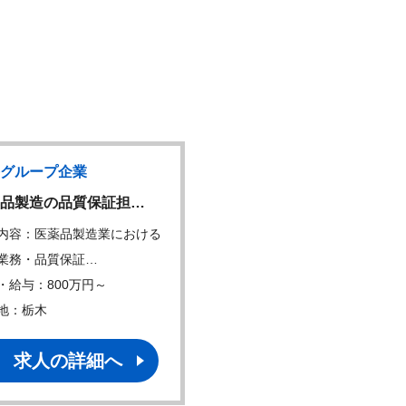
グループ企業
大手グループ企
NEW
品製造の品質保証担…
医薬品製剤工場における
内容：医薬品製造業における
仕事内容：医薬品製剤工場
業務・品質保証…
る技術部業務をご担…
・給与：800万円～
年収・給与：350万円～
地：栃木
勤務地：富山
求人の詳細へ
求人の詳細へ