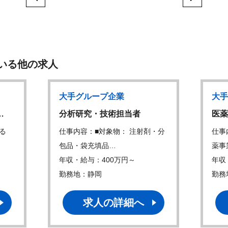
いる他の求人
大手グループ企業
大手
…
分析研究・技術担当者
医薬
る
仕事内容：■対象物： 注射剤・分
仕事
包品・袋充填品…
薬事
年収・給与：400万円～
年収
勤務地：静岡
勤務
求人の詳細へ