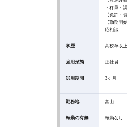
【歓迎経
・秤量・
【免許・
【勤務開
応相談
学歴
高校卒以
雇用形態
正社員
試用期間
3ヶ月
勤務地
富山
転勤の有無
転勤なし