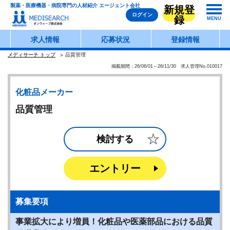
製薬・医療機器・病院専門の人材紹介 エージェント会社
新規登
ログイン
録
MENU
求人情報
応募状況
登録情報
メディサーチ トップ
品質管理
掲載期間：26/06/01～26/11/30 求人管理No.010017
化粧品メーカー
品質管理
検討する
エントリー
募集要項
事業拡大により増員！化粧品や医薬部品における品質