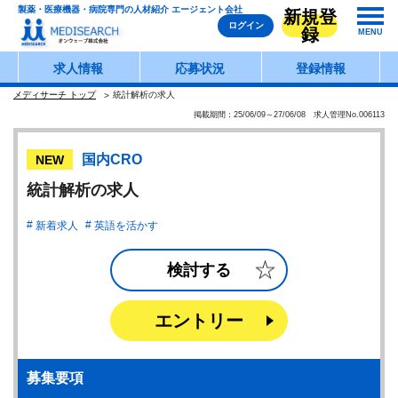
製薬・医療機器・病院専門の人材紹介 エージェント会社
新規登
ログイン
録
MENU
求人情報
応募状況
登録情報
メディサーチ トップ
統計解析の求人
掲載期間：25/06/09～27/06/08 求人管理No.006113
国内CRO
NEW
統計解析の求人
新着求人
英語を活かす
検討する
エントリー
募集要項