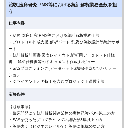
治験,臨床研究,PMS等における統計解析業務全般を担
う
仕事内容
・治験,臨床研究,PMS等における統計解析業務全般
・プロトコル作成支援(解析パート等)及び例数設計等統計サポ
ート
・統計解析計画書,図表レイアウト,解析用データセット仕様
書, 解析仕様書等のドキュメント作成,レビュー
・SASプログラミング(データセット,結果)作成及びバリデー
ション
・クライアントとの折衝を含むプロジェクト運営全般
応募条件
【必須事項】
・臨床開発にて統計解析関連業務の実務経験が3年以上の方
・SASを使ったプログラミングの経験が3年以上の方
・英語力：（ビジネスレベルで）英語に抵抗のない方