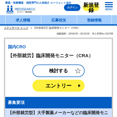
製薬・医療機器・病院専門の人材紹介 エージェント会社
新規登
ログイン
録
MENU
求人情報
応募状況
登録情報
メディサーチ トップ
【外部就労】臨床開発モニター（CRA）
掲載期間：26/04/30～26/10/29 求人管理No.010798
国内CRO
【外部就労】臨床開発モニター（CRA）
検討する
エントリー
募集要項
【外部就労型】大手製薬メーカーなどの臨床開発モニ