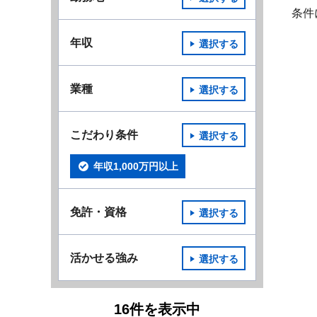
条件
年収
選択する
業種
選択する
こだわり条件
選択する
年収1,000万円以上
免許・資格
選択する
活かせる強み
選択する
16
件
を表示中