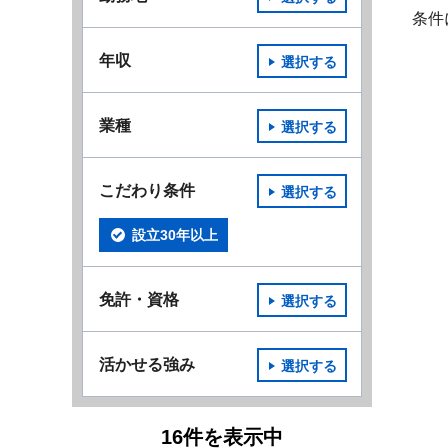
条件
年収
選択する
業種
選択する
こだわり条件
選択する
設立30年以上
免許・資格
選択する
活かせる強み
選択する
16
件
を表示中