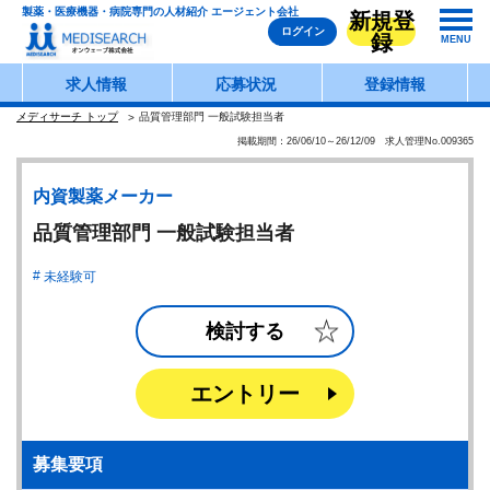
製薬・医療機器・病院専門の人材紹介 エージェント会社
新規登
ログイン
録
MENU
求人情報
応募状況
登録情報
メディサーチ トップ
品質管理部門 一般試験担当者
掲載期間：26/06/10～26/12/09 求人管理No.009365
内資製薬メーカー
品質管理部門 一般試験担当者
未経験可
検討する
エントリー
募集要項