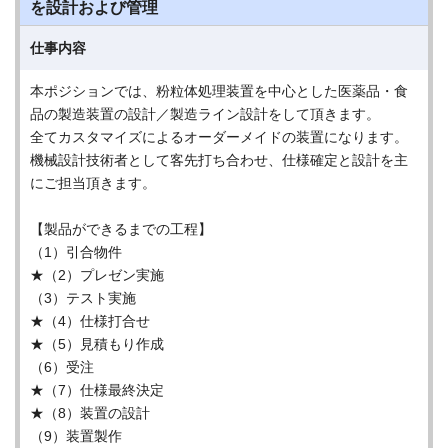
を設計および管理
仕事内容
本ポジションでは、粉粒体処理装置を中⼼とした医薬品・⾷
品の製造装置の設計／製造ライン設計をして頂きます。
全てカスタマイズによるオーダーメイドの装置になります。
機械設計技術者として客先打ち合わせ、仕様確定と設計を主
にご担当頂きます。
【製品ができるまでの⼯程】
（1）引合物件
★（2）プレゼン実施
（3）テスト実施
★（4）仕様打合せ
★（5）⾒積もり作成
（6）受注
★（7）仕様最終決定
★（8）装置の設計
（9）装置製作