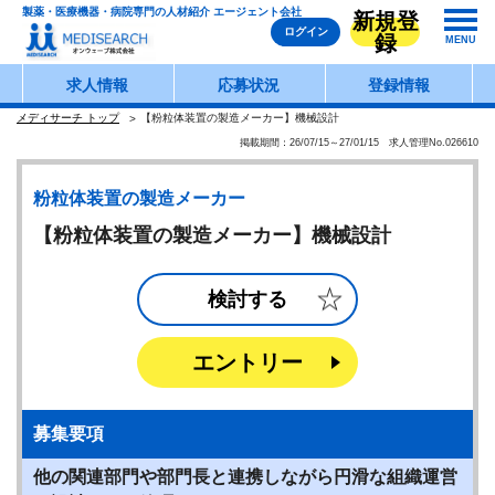
製薬・医療機器・病院専門の人材紹介 エージェント会社
新規登
ログイン
録
MENU
求人情報
応募状況
登録情報
メディサーチ トップ
【粉粒体装置の製造メーカー】機械設計
掲載期間：26/07/15～27/01/15 求人管理No.026610
粉粒体装置の製造メーカー
【粉粒体装置の製造メーカー】機械設計
検討する
エントリー
募集要項
他の関連部門や部門長と連携しながら円滑な組織運営