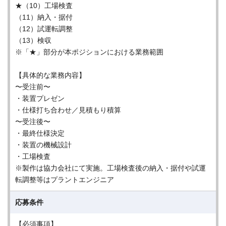
★（10）⼯場検査
（11）納⼊・据付
（12）試運転調整
（13）検収
※「★」部分が本ポジションにおける業務範囲
【具体的な業務内容】
〜受注前〜
・装置プレゼン
・仕様打ち合わせ／⾒積もり積算
〜受注後〜
・最終仕様決定
・装置の機械設計
・⼯場検査
※製作は協⼒会社にて実施。⼯場検査後の納⼊・据付や試運
転調整等はプラントエンジニア
応募条件
【必須事項】