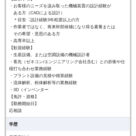
・お客様のニーズを汲み取った機械装置の設計経験が
ある⽅（CADによる設計）
＊⽬安︓設計経験3年程度以上の⽅
・作業者ではなく、将来幹部候補になり得る素養または
その希望・意思のある⽅
・⾼専卒以上
【歓迎経験】
・⽣産設備、または空調設備の機械設計者
・客先（ゼネコン/エンジニアリング会社含む）との折衝や仕
様打ち合わせ業務経験
・プラント設備の⾒積や積算経験
・流体解析、粉体解析等の業務経験
・3D（インベンター
【免許・資格】
【勤務開始日】
応相談
学歴