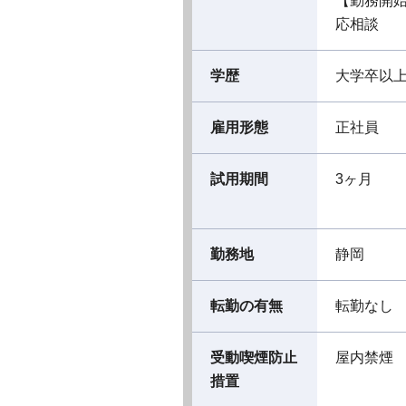
【勤務開
応相談
学歴
大学卒以
雇用形態
正社員
試用期間
3ヶ月
勤務地
静岡
転勤の有無
転勤なし
受動喫煙防止
屋内禁煙
措置