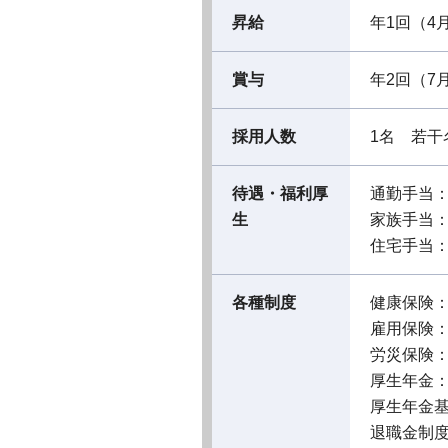
昇給
年1回（4
賞与
年2回（7
採用人数
1名 若干
待遇・福利厚
通勤手当
生
家族手当
住宅手当
各種制度
健康保険
雇用保険
労災保険
厚生年金
厚生年金
退職金制