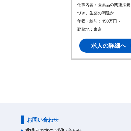
内容：一般用医薬品（OTC漢
仕事内容：医薬品の関連法規
）を中心に、…
づき、生薬の調達か…
・給与：600万円～
年収・給与：450万円～
地：応相談
勤務地：東京
求人の詳細へ
求人の詳細へ
お問い合わせ
求職者の方のお問い合わせ