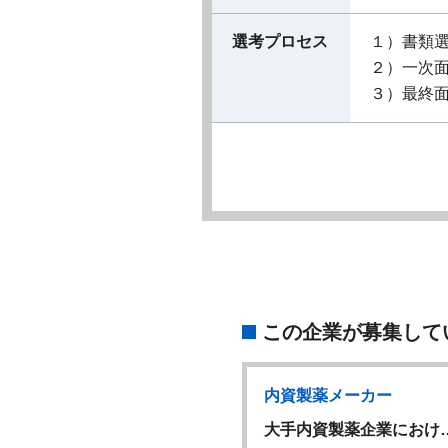
選考プロセス
１）書類
２）一次
３）最終
この企業が募集して
内資製薬メーカー
内資製薬メーカー
W
スケア営業（HMR…
大手内資製薬企業におけ