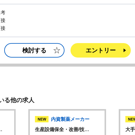
選考
面接
面接
検討する
エントリー
いる他の求人
内資製薬メーカー
NEW
NE
…
生産設備保全・改善/技…
大手