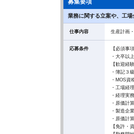
募集要項
業務に関する立案や、工場
仕事内容
生産計画
応募条件
【必須事
・大卒以
【歓迎経
・簿記３
・MOS資
・工場経
・経理実
・原価計
・製造企
・原価計
【免許・