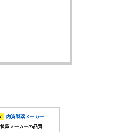
内資製薬メーカー
内資製薬メーカー
W
製薬メーカーの品質…
医薬品工場における経理