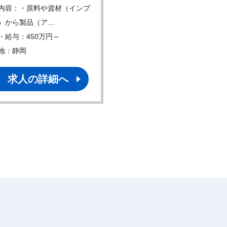
内容：・原料や資材（インプ
仕事内容：経理：原価計算
）から製品（ア…
資産・管理会計業務…
・給与：450万円～
年収・給与：450万円～
地：静岡
勤務地：茨城
求人の詳細へ
求人の詳細へ