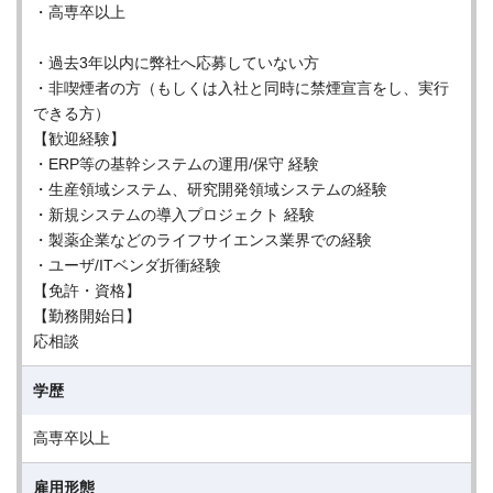
・高専卒以上
・過去3年以内に弊社へ応募していない方
・非喫煙者の方（もしくは入社と同時に禁煙宣言をし、実行
できる方）
【歓迎経験】
・ERP等の基幹システムの運用/保守 経験
・生産領域システム、研究開発領域システムの経験
・新規システムの導入プロジェクト 経験
・製薬企業などのライフサイエンス業界での経験
・ユーザ/ITベンダ折衝経験
【免許・資格】
【勤務開始日】
応相談
学歴
高専卒以上
雇用形態