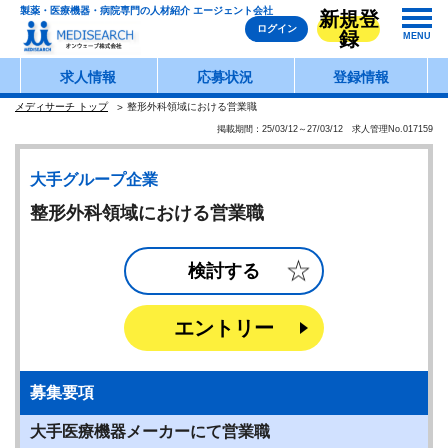
製薬・医療機器・病院専門の人材紹介 エージェント会社
新規登
ログイン
録
MENU
求人情報
応募状況
登録情報
メディサーチ トップ
整形外科領域における営業職
掲載期間：25/03/12～27/03/12 求人管理No.017159
大手グループ企業
整形外科領域における営業職
検討する
エントリー
募集要項
大手医療機器メーカーにて営業職