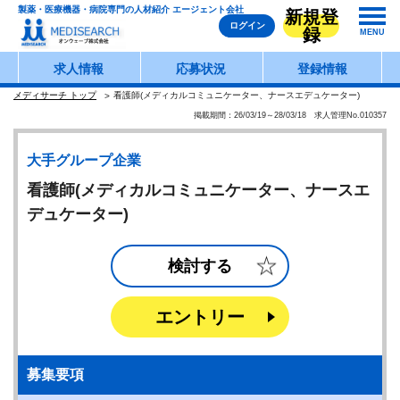
製薬・医療機器・病院専門の人材紹介 エージェント会社
新規登
ログイン
録
MENU
求人情報
応募状況
登録情報
メディサーチ トップ
看護師(メディカルコミュニケーター、ナースエデュケーター)
掲載期間：26/03/19～28/03/18 求人管理No.010357
大手グループ企業
看護師(メディカルコミュニケーター、ナースエ
デュケーター)
検討する
エントリー
募集要項