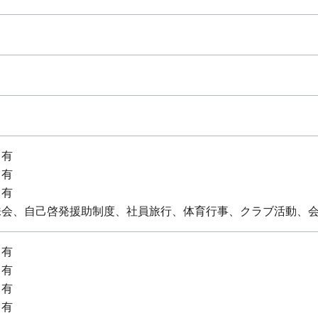
：有
：有
：有
株会、自己啓発援助制度、社員旅行、体育行事、クラブ活動、
：有
：有
：有
：有