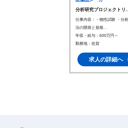
製薬企業の品質保証職
分析研究プロジェクトリ
内容：品質保証（QA）業務
仕事内容：・物性試験 ・分
心に、以下の業…
法の開発と規格…
・給与：500万円～
年収・給与：600万円～
地：栃木
勤務地：佐賀
求人の詳細へ
求人の詳細へ