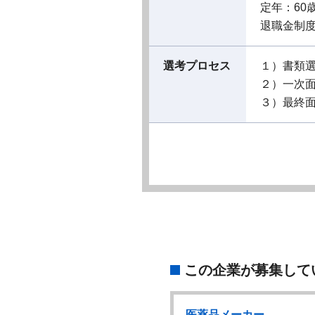
定年：60
退職金制
選考プロセス
１）書類
２）一次
３）最終
この企業が募集して
品メーカー
医薬品メーカー