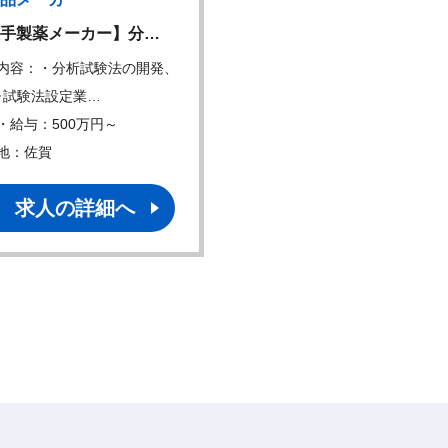
手製薬メーカー】分…
大手製薬企業の品質保証
内容：・分析試験法の開発、
仕事内容：品質保証（QA）
･試験法設定業…
を中心に、以下の業…
・給与：500万円～
年収・給与：500万円～
地：佐賀
勤務地：栃木
求人の詳細へ
求人の詳細へ