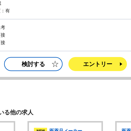
歳
度：有
選考
面接
面接
検討する
エントリー
いる他の求人
医薬品メーカー
医薬
NEW