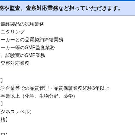
務や監査、査察対応業務など担っていただきます。
、最終製品の試験業務
モニタリング
メーカーとの品質契約締結業務
ーカー等のGMP監査業務
、試験室のGMP業務
局査察対応業務
項】
化学企業等での品質管理・品質保証業務経験3年以上
学卒業以上（化学、生物分野、薬学）
験】
ビジネスレベル）
資格】