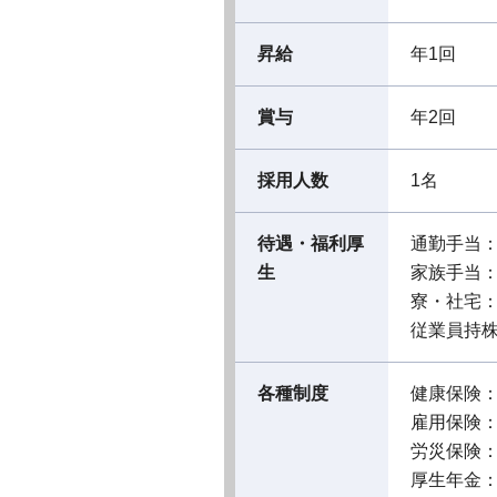
昇給
年1回
賞与
年2回
採用人数
1名
待遇・福利厚
通勤手当
生
家族手当
寮・社宅
従業員持
各種制度
健康保険
雇用保険
労災保険
厚生年金