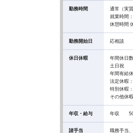
勤務時間
通常（実
就業時間：08
休憩時間 
勤務開始日
応相談
休日休暇
年間休日数
土日祝
年間有給
法定休暇
特別休暇
その他休
年収・給与
年収 50
諸手当
職務手当