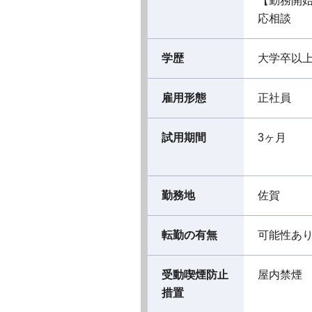
【勤務開
応相談
学歴
大学卒以
雇用形態
正社員
試用期間
3ヶ月
勤務地
佐賀
転勤の有無
可能性あ
受動喫煙防止
屋内禁煙
措置