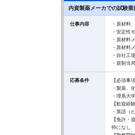
内資製薬メーカでの試験業
仕事内容
・原材料
・安定性
・原材料
・原材料メ
・自社工場
・規制当
応募条件
【必須事
・製薬、
・理系大
【歓迎経
・英語（
【免許・
特になし