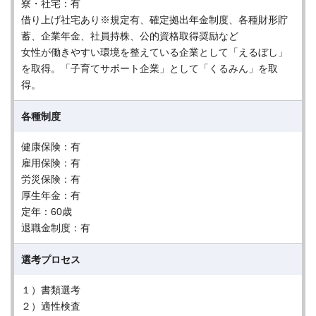
寮・社宅：有
借り上げ社宅あり※規定有、確定拠出年金制度、各種財形貯
蓄、企業年金、社員持株、公的資格取得奨励など
女性が働きやすい環境を整えている企業として「えるぼし」
を取得。「子育てサポート企業」として「くるみん」を取
得。
各種制度
健康保険：有
雇用保険：有
労災保険：有
厚生年金：有
定年：60歳
退職金制度：有
選考プロセス
１）書類選考
２）適性検査