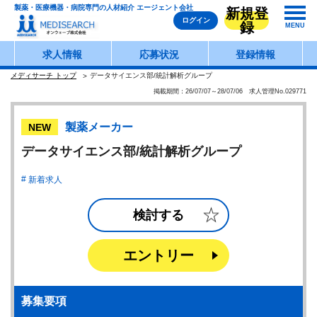
製薬・医療機器・病院専門の人材紹介 エージェント会社
新規登
ログイン
録
MENU
求人情報
応募状況
登録情報
メディサーチ トップ
データサイエンス部/統計解析グループ
掲載期間：26/07/07～28/07/06 求人管理No.029771
製薬メーカー
NEW
データサイエンス部/統計解析グループ
新着求人
検討する
エントリー
募集要項