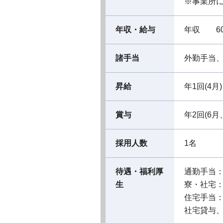
※事業所
年収・給与
年収 60
諸手当
外勤手当
昇給
年1回(4月)
賞与
年2回(6月
採用人数
1名
待遇・福利厚
通勤手当
生
寮・社宅
住宅手当
社宅貸与