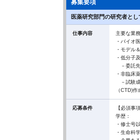
募集要項
医薬研究部門の研究者とし
仕事内容
主要な業
・バイオ
・モデル
・低分子
－委託先
・非臨床
－試験成
（CTD)作
応募条件
【必須事
学歴：
・修士号
・生命科