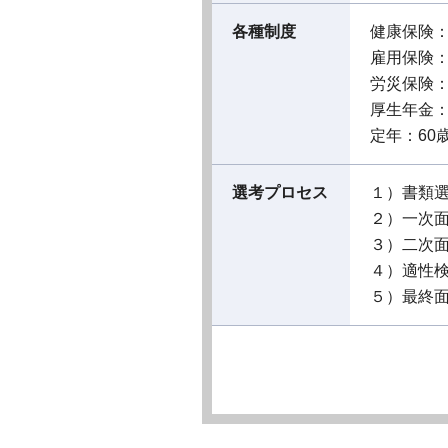
各種制度
健康保険
雇用保険
労災保険
厚生年金
定年：60
選考プロセス
１）書類
２）一次
３）二次
４）適性
５）最終