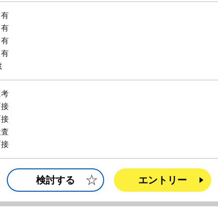
：有
：有
：有
：有
歳
選考
面接
面接
検査
面接
検討する
エントリー