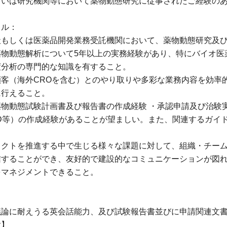
るいは研究機関等において薬物動態研究に従事されたご経験の
キル：
社もしくは医薬品開発業務受託機関において、薬物動態研究及び
物動態解析について5年以上の実務経験があり、特にバイオ医
度分析の専門的な知識を有すること。
顧客（海外CROを含む）とのやり取りや多彩な業務内容を効率
に行えること。
薬物動態試験計画書及び報告書の作成経験 ・承認申請及び治験
TD等）の作成経験があることが望ましい。また、関連するガイ
ェクトを推進する中で生じる様々な課題に対して、組織・チー
信することができ、友好的で建設的なコミュニケーションが図
をマネジメントできること。
議論に耐えうる英会話能力、及び試験報告書並びに申請関連文
験】