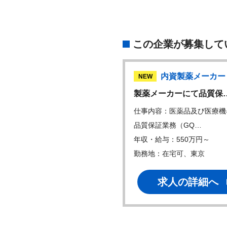
この企業が募集して
内資製薬メーカー
内資製薬メーカー
W
NEW
/MSL 免疫・炎…
製薬メーカーにて品質保
内容：・免疫炎症・血液領域
仕事内容：医薬品及び医療機
既に上市した薬…
品質保証業務（GQ…
・給与：600万円～
年収・給与：550万円～
地：東京
勤務地：在宅可、東京
求人の詳細へ
求人の詳細へ