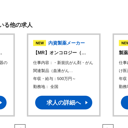
いる他の求人
内資製薬メーカー
NEW
NE
…
【MR】オンコロジー（…
製薬
器の
仕事内容：・新規抗がん剤・がん
仕事
関連製品（血液がん…
け医
年収・給与：500万円～
年収
勤務地： 全国
勤務
求人の詳細へ
1
2
3
4