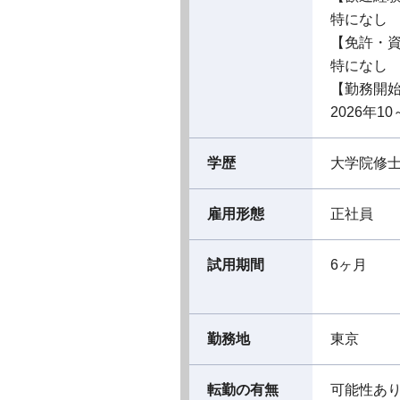
特になし
【免許・
特になし
【勤務開
2026年10
学歴
大学院修
雇用形態
正社員
試用期間
6ヶ月
勤務地
東京
転勤の有無
可能性あ