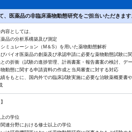
て、医薬品の非臨床薬物動態研究をご担当いただきます
務内容としては、
医薬品の分析系構築及び測定
＆シミュレーション（M＆S）を用いた薬物動態解析
及びバイオ医薬品の創薬及び承認申請に必要な薬物動態試験に関
との折衝（試験の進捗管理、計画書案・報告書案の検討、デー
薬物動態に関する申請資料の作成と当局審査に対する対応
績をもとに、国内外での臨床試験実施に必要な治験薬概要書や
成
項】
以上の学位
学関連分野における修士以上の学位