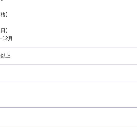
資格】
始日】
～12月
士以上
り