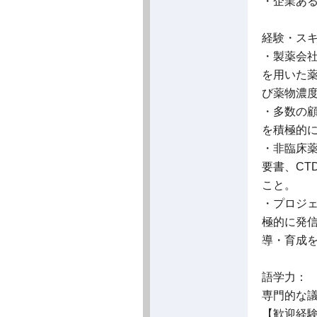
・企業あ
経験・ス
・製薬会
を用いた薬
び薬物濃
・多数の
を積極的
・非臨床
要書、C
こと。
・プロジ
極的に発
導・育成
語学力：
専門的な
【歓迎経