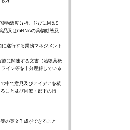
ある方
薬物濃度分析、並びにM＆S
薬品又はmRNAの薬物動態及
的に遂行する業務マネジメント
実施に関連する文書（治験薬概
ドライン等を十分理解している
ムの中で意見及びアイデアを積
れること及び同僚・部下の指
書等の英文作成ができること