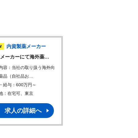
内資製薬メーカー
内資製薬メーカー
W
メーカーにて海外薬…
【内資製薬メーカー】開
内容：当社の取り扱う海外向
仕事内容：開発プロジェク
薬品（自社品お…
薬品あるいはワクチ…
・給与：600万円～
年収・給与：600万円～
地：在宅可、東京
勤務地：東京
求人の詳細へ
求人の詳細へ