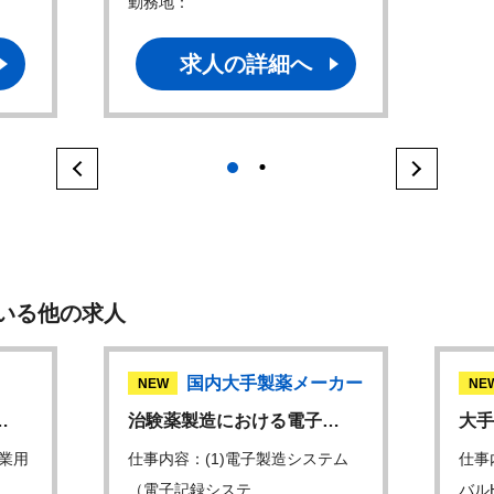
勤務地：
求人の詳細へ
1
2
いる他の求人
国内大手製薬メーカー
NEW
NE
…
治験薬製造における電子…
大手
業用
仕事内容：(1)電子製造システム
仕事
（電子記録システ…
バル