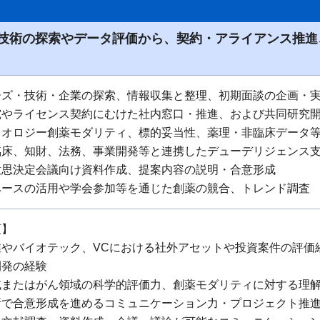
技術の探索やデータ評価から、契約・アライアンス推進
ーズ・技術・企業の探索、情報収集と整理、初期面談の企画・
究やライセンス契約にむけた社内窓口・推進、および共同研究
イオロジー創薬モダリティ、標的妥当性、薬理・非臨床データ
臨床、知財、法務、事業開発等と連携したデューデリジェンス
意思決定会議向け資料作成、提案内容の説明・合意形成
ベースの活用や学会参加等を通じた創薬の競合、トレンド調査
項】
業やバイオテック、VCにおける社外アセットや投資案件の評価
開発の経験
域またはがん領域の科学的評価力、創薬モダリティに対する理
断で合意形成を進めるコミュニケーション力・プロジェクト推