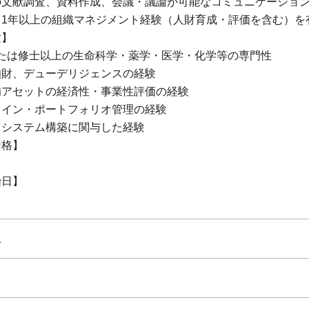
の文献調査、資料作成、会議・議論が可能なコミュニケーショ
て1年以上の組織マネジメント経験（人財育成・評価を含む）を
験】
.または修士以上の生命科学・薬学・医学・化学等の専門性
知財、デューデリジェンスの経験
補アセットの経済性・事業性評価の経験
ライン・ポートフォリオ管理の経験
コシステム構築に関与した経験
資格】
始日】
上