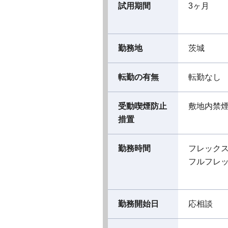
試用期間
3ヶ月
勤務地
茨城
転勤の有無
転勤なし
受動喫煙防止
敷地内禁
措置
勤務時間
フレック
フルフレ
勤務開始日
応相談