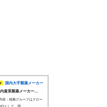
国内大手製薬メーカー
国内大手製薬メ
W
NEW
内資系製薬メーカー…
グローバル危機管理担当
内容：税務グループはグロー
仕事内容：・グローバル危
HQとして、国…
体制の構築・運用（…