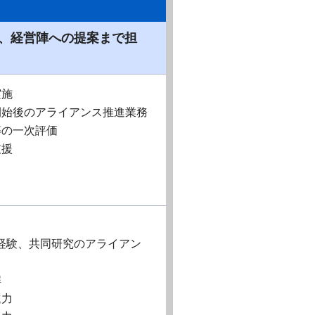
、経営陣への提案まで担
実施
開始後のアライアンス推進業務
等の一次評価
支援
経験、共同研究のアライアン
解
進力