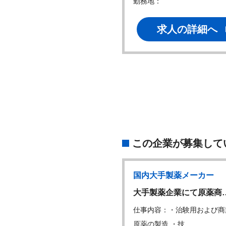
勤務地：
求人の詳細へ
この企業が募集して
国内大手製薬メーカー
国内大手製薬メーカー
W
領域創薬研究に精通…
大手製薬企業にて原薬商
内容：・がん領域における新
仕事内容：・治験用および商
薬コンセプト創…
原薬の製造 ・技…