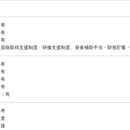
：有
：有
：有
、資格取得支援制度、研修支援制度、昼食補助手当・財形貯蓄
：有
：有
：有
：有
度：有
選考
検査
面接