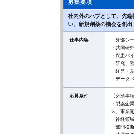
募集要項
社内外のハブとして、先端
い、新規創薬の機会を創出
仕事内容
・外部シ
・共同研
・疾患バ
・研究、
・経営・
・データ
応募条件
【必須事
・製薬企
ス、事業
・神経領
・部門横