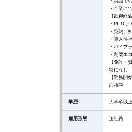
・英語で
・企業に
【歓迎経
・Ph.D
・契約、
・導入候
・パイプ
・創薬エ
【免許・
特になし
【勤務開
応相談
学歴
大学卒以
雇用形態
正社員