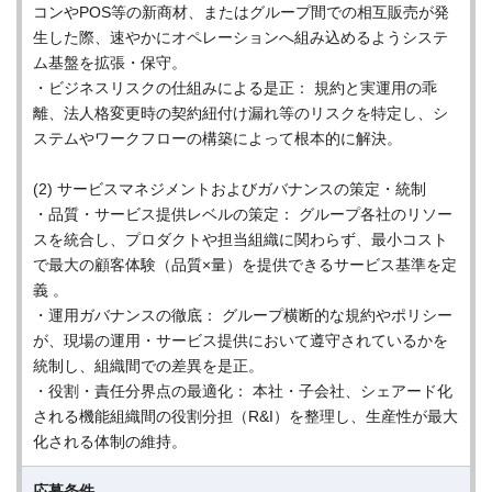
コンやPOS等の新商材、またはグループ間での相互販売が発
生した際、速やかにオペレーションへ組み込めるようシステ
ム基盤を拡張・保守。
・ビジネスリスクの仕組みによる是正： 規約と実運用の乖
離、法人格変更時の契約紐付け漏れ等のリスクを特定し、シ
ステムやワークフローの構築によって根本的に解決。
(2) サービスマネジメントおよびガバナンスの策定・統制
・品質・サービス提供レベルの策定： グループ各社のリソー
スを統合し、プロダクトや担当組織に関わらず、最小コスト
で最大の顧客体験（品質×量）を提供できるサービス基準を定
義 。
・運用ガバナンスの徹底： グループ横断的な規約やポリシー
が、現場の運用・サービス提供において遵守されているかを
統制し、組織間での差異を是正。
・役割・責任分界点の最適化： 本社・子会社、シェアード化
される機能組織間の役割分担（R&I）を整理し、生産性が最大
化される体制の維持。
応募条件