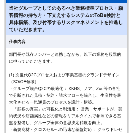
当社グループとしてのあるべき業務標準プロセス・顧
客情報の持ち方・下支えするシステムのToBe検討と
具体構築、及び付帯するリスクマネジメントを推進し
ていただきます。
仕事内容
部門長や既存メンバーと連携しながら、以下の業務を段階的
に担っていただきます。
(1) 次世代Q2Cプロセスおよび事業基盤のグランドデザイン
（SO/OE領域）
・グループ統合Q2Cの最適化： KKHS、ノア、Zoo等の各社
で分断された見積・契約・請求フローを統合し、生産性を最
大化させる一気通貫のプロセスを設計・構築。
・「顧客の真実」の可視化と利活用： 営業・サポートが、契
約状況や店舗属性などの情報をリアルタイムで参照できる基
盤を整備し、グループ全体の意思決定精度を向上。
・新規商材・クロスセルへの迅速な基盤対応： クラウドレセ