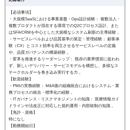
【必須事項】
・大規模SaaSにおける事業基盤・Ops設計経験： 複数法人・
複数プロダクトが混在する環境でのQ2Cプロセス設計、また
はSFA/CRMを中心とした大規模なシステム刷新の主導経験 。
・サービスレベルおよび品質基準の策定・管理経験： 顧客体
験（CX）とコスト効率を両立させるサービスレベルの定義
や、品質ガバナンスの構築経験 。
・変革を推進するリーダーシップ： 既存の業界慣習に捉われ
ず、新しいデリバリー・サービスモデルを構想し、多様なス
テークホルダーを巻き込み実行する力 。
【歓迎経験】
・PMIの実務経験： M&A後の組織統合におけるシステム・業
務プロセスの統合・標準化の経験 。
・ITガバナンス・リスクマネジメントの知識： 医療情報ガイ
ドラインや法改正に対応した規約運用・内部統制の知識 。
【免許・資格】
特になし
【勤務開始日】