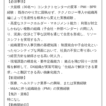
【必須事項】
・大規模（30名〜）コンタクトセンターの変革・PMI・BPR
経験： 既存のやり方に固執せず、テクノロジー導入や組織再
編によって生産性を根本から変えた実務経験 。
・高度なステークホルダー・マネジメント能力： 利害が対立
しかねない複数の組織（子会社・外部ベンダー）の間に入
り、泥臭い交渉と丁寧な説明を通じて合意を形成し、リソー
スシフトを実現する力 。
・組織運営や人事労務の基礎知識： 制度統合や子会社化とい
ったセンシティブな局面において、社員の不安に寄り添いつ
つ経営方針を納得させる高い対人力 。
・現場課題の構造化・要件定義能力： 拠点を飛び回り一次情
報を解析して、DX組織が実装可能な「仕組みで解決できる要
求」へと翻訳できる高い抽象化能力 。
【歓迎経験】
・医療、ヘルステック業界への興味、または実務経験
・M&Aに伴う組織統合（PMI）の実務経験
【免許・資格】
特になし
【勤務開始日】