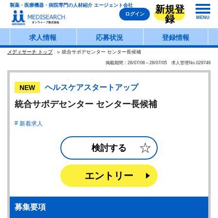
製薬・医療機器・病院専門の人材紹介 エージェント会社
新規登
ログイン
録
MENU
求人情報
応募状況
登録情報
メディサーチ トップ
統合サポデセンター センター長候補
掲載期間：26/07/06～28/07/05 求人管理No.029746
ヘルスケアスタートアップ
NEW
統合サポデセンター センター長候補
新着求人
検討する
エントリー
募集要項