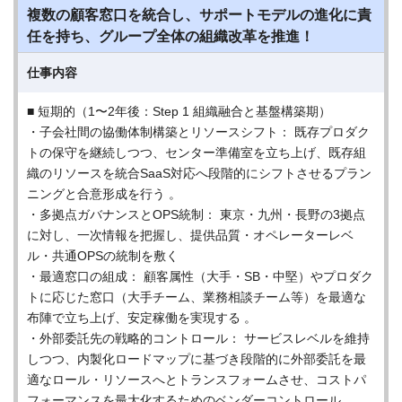
複数の顧客窓口を統合し、サポートモデルの進化に責
任を持ち、グループ全体の組織改革を推進！
仕事内容
■ 短期的（1〜2年後：Step 1 組織融合と基盤構築期）
・子会社間の協働体制構築とリソースシフト： 既存プロダク
トの保守を継続しつつ、センター準備室を立ち上げ、既存組
織のリソースを統合SaaS対応へ段階的にシフトさせるプラン
ニングと合意形成を行う 。
・多拠点ガバナンスとOPS統制： 東京・九州・長野の3拠点
に対し、一次情報を把握し、提供品質・オペレーターレベ
ル・共通OPSの統制を敷く
・最適窓口の組成： 顧客属性（大手・SB・中堅）やプロダク
トに応じた窓口（大手チーム、業務相談チーム等）を最適な
布陣で立ち上げ、安定稼働を実現する 。
・外部委託先の戦略的コントロール： サービスレベルを維持
しつつ、内製化ロードマップに基づき段階的に外部委託を最
適なロール・リソースへとトランスフォームさせ、コストパ
フォーマンスを最大化するためのベンダーコントロール。