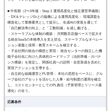
■ 中長期（2〜3年後：Step 2 運用高度化と独立運営準備期）
・DX＆ナレッジGrとの協働による運用高度化： 現場課題を
構造化して業務要求として提示し、生成AIの実装を通じて
「自己解決率の向上」と「工数削減」を成し遂げる 。
・スケーラブルな体制の構築： 月間数百店舗ペースで拡大す
る統合SaaSの本格導入を支え切る、スケーラブルなオペレー
ション基盤と採用・教育スキームを確立する 。
・子会社間の統合の構想と実現： 統合センターの独立した機
能子会社化に向けた具体的ロードマップ（法的準備・ガバナ
ンス構築）を策定し、関係社員への説明・合意形成を含めた
実現アクションを主導する 。
・自立的な組織運営とPL管理： 本社の思想をベースに、グル
ープ会社のアセットを活かした人事・給与制度の運用を確立
し、コストセンターとしてのPL責任（予算管理とリソース最
適化）の全う。
応募条件