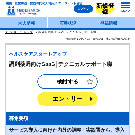
製薬・医療機器・病院専門の人材紹介 エージェント会社
新規登
ログイン
録
MENU
求人情報
応募状況
登録情報
メディサーチ トップ
調剤薬局向けSaaS│テクニカルサポート職
掲載期間：26/07/02～28/07/01 求人管理No.029734
ヘルスケアスタートアップ
調剤薬局向けSaaS│テクニカルサポート職
検討する
エントリー
募集要項
サービス導入に向けた内外の調整・実設置から、導入