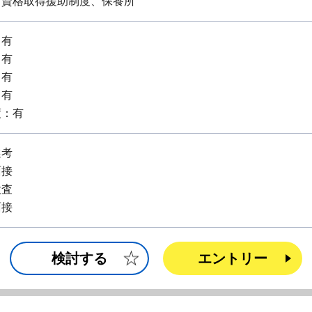
、資格取得援助制度、保養所
：有
：有
：有
：有
度：有
選考
面接
検査
面接
検討する
エントリー