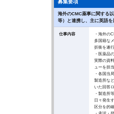
募集要項
海外のCMC薬事に関する
等）と連携し、主に英語を
仕事内容
・海外の
多国籍な
折衝を遂
・医薬品
実際の資
ューを担
・各国当
製造所な
いた回答
・製造所
日々発生
区分を的
・承認・