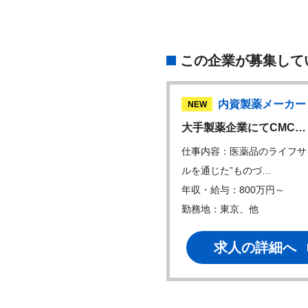
この企業が募集して
内資製薬メーカー
内資製薬メーカー
W
NEW
C製品担当（ブラン…
大手製薬企業にてCMC…
内容：・ブランド戦略の策
仕事内容：医薬品のライフサ
担当製品の中長期…
ルを通じた”ものづ…
・給与：550万円～
年収・給与：800万円～
地：東京
勤務地：東京、他
求人の詳細へ
求人の詳細へ