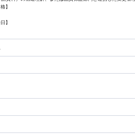
資格】
始日】
上