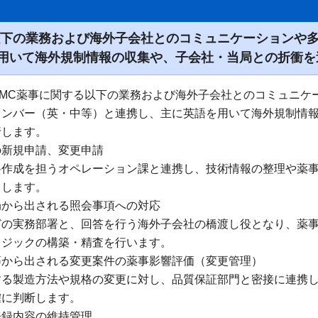
以下の業務および海外子会社とのコミュニケーションや
用いて海外規制情報の収集や、子会社・当局との折衝を
CMC薬事に関する以下の業務および海外子会社とのコミュニケ
メンバー（英・中等）と連携し、主に英語を用いて海外規制情
行します。
の新規申請、変更申請
料作成を担うオペレーション課と連携し、技術情報の整理や薬
当します。
局から出される照会事項への対応
どの実務部署と、回答を行う海外子会社の橋渡し役となり、薬
ロジックの構築・精査を行います。
等から出される変更案件の薬事影響評価（変更管理）
する製造方法や規格の変更に対し、品質保証部門と密接に連携
確に判断します。
登録内容の維持管理