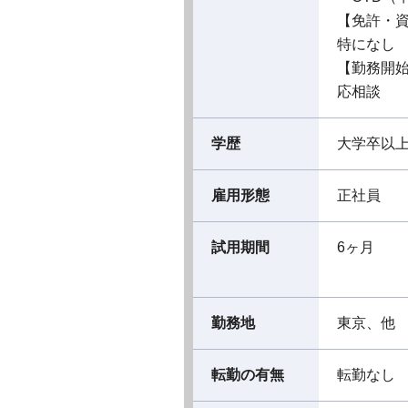
【免許・
特になし
【勤務開
応相談
学歴
大学卒以
雇用形態
正社員
試用期間
6ヶ月
勤務地
東京、他
転勤の有無
転勤なし