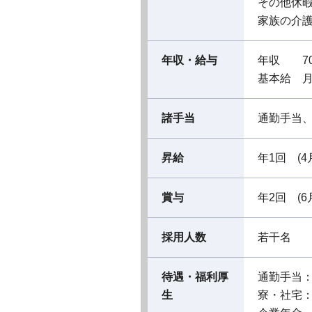
その他休暇
家族の介
年収・給与
年収 70
基本給 月
諸手当
通勤手当、
昇給
年1回 (4
賞与
年2回 (6
採用人数
若干名
待遇・福利厚
通勤手当
生
寮・社宅