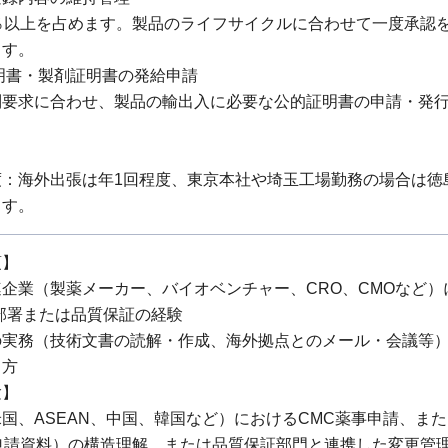
0％以上を占めます。製品のライフサイクルに合わせて一度承認
ます。
明書・製剤証明書の発給申請
制要求に合わせ、製品の輸出入に必要な公的証明書の申請・発
：海外出張は年1回程度、東京本社や埼玉工場勤務の場合は徳
ます。
項】
企業（製薬メーカー、バイオベンチャー、CRO、CMOなど）
部署または品質保証の経験
の実務（技術文書の読解・作成、海外拠点とのメール・会議等
る方
験】
国、ASEAN、中国、韓国など）におけるCMC薬事申請、ま
（申請資料）の構造理解、または品質保証部門と連携した変更管