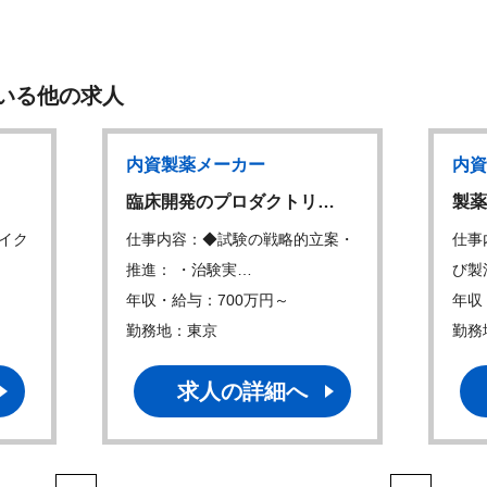
いる他の求人
内資製薬メーカー
内資
臨床開発のプロダクトリ…
製薬
イク
仕事内容：◆試験の戦略的立案・
仕事
推進： ・治験実…
び製
年収・給与：700万円～
年収
勤務地：東京
勤務
求人の詳細へ
1
2
3
4