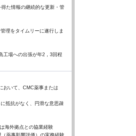
を得た情報の継続的な更新・管
行管理をタイムリーに遂行しま
島工場への出張が年2，3回程
において、CMC薬事または
）に抵抗がなく、円滑な意思疎
たは海外拠点との協業経験
理（薬事影響評価）の実務経験