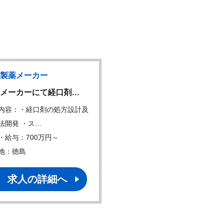
製薬メーカー
内資製薬メーカ
NEW
メーカーにて経口剤…
バイオ医薬品（原薬）の
内容：・経口剤の処方設計及
仕事内容：・製造プロセス
法開発 ・ス…
または精製）の開発…
・給与：700万円～
年収・給与：600万円～
地：徳島
勤務地：茨城
求人の詳細へ
求人の詳細へ