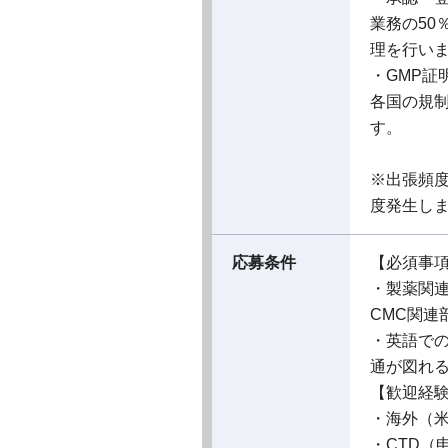
業務の5
理を行い
・GMP証
各国の規
す。
※出張頻度
度発生し
応募条件
【必須事
・製薬関連
CMC関連
・英語で
通が図れ
【歓迎経
・海外（米
・CTD