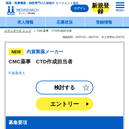
製薬・医療機器・病院専門の人材紹介 エージェント会社
新規登
ログイン
録
MENU
求人情報
応募状況
登録情報
メディサーチ トップ
CMC薬事 CTD作成担当者
掲載期間：26/07/02～28/07/01 求人管理No.029731
内資製薬メーカー
NEW
CMC薬事 CTD作成担当者
新着求人
検討する
エントリー
募集要項