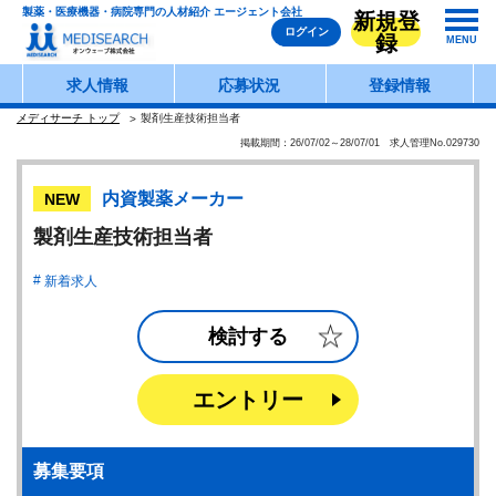
製薬・医療機器・病院専門の人材紹介 エージェント会社
新規登
ログイン
録
MENU
求人情報
応募状況
登録情報
メディサーチ トップ
製剤生産技術担当者
掲載期間：26/07/02～28/07/01 求人管理No.029730
内資製薬メーカー
NEW
製剤生産技術担当者
新着求人
検討する
エントリー
募集要項