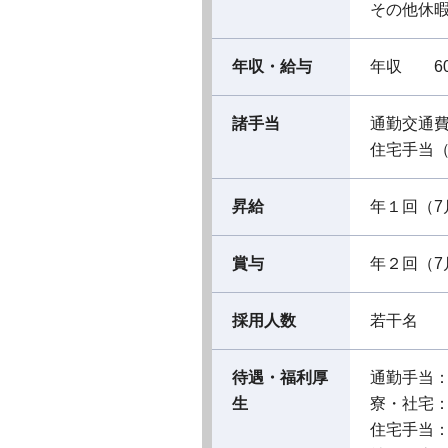
その他休
年収・給与
年収 60
諸手当
通勤交通
住宅手当
昇給
年１回（7
賞与
年２回（7
採用人数
若干名
待遇・福利厚
通勤手当
生
寮・社宅
住宅手当