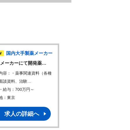
国内大手製薬メーカー
国内大手製薬メ
W
NEW
メーカーにて開発薬…
原薬および製剤の品質保
内容：・薬事関連資料（各種
仕事内容：医療用医薬品の
面談資料、治験…
証業務を担当してい…
・給与：700万円～
年収・給与：600万円～
地：東京
勤務地：三重、他
求人の詳細へ
求人の詳細へ