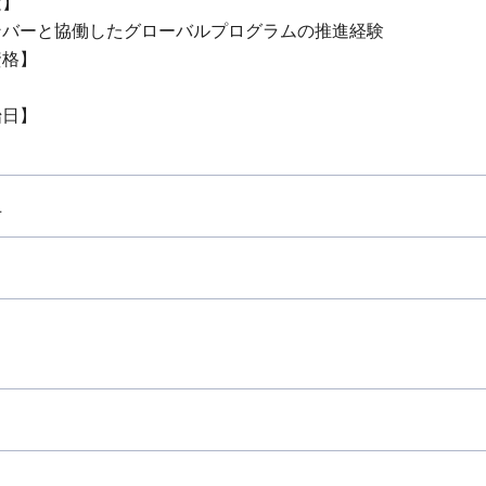
験】
ンバーと協働したグローバルプログラムの推進経験
資格】
始日】
上