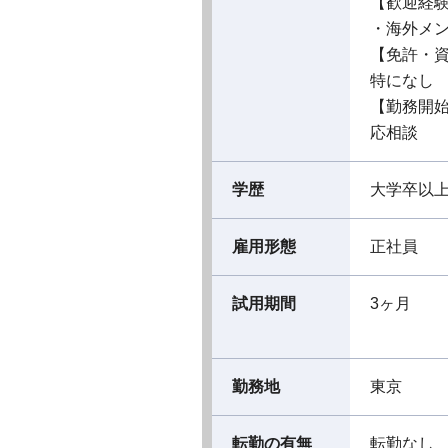
【歓迎経
・海外メ
【免許・
特になし
【勤務開
応相談
学歴
大学卒以
雇用形態
正社員
試用期間
3ヶ月
勤務地
東京
転勤の有無
転勤なし