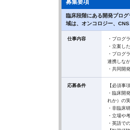
募集要項
臨床段階にある開発プログ
域は、オンコロジー、CN
仕事内容
・プログ
・立案し
・プログ
連携しな
・共同開
応募条件
【必須事
・臨床開
れか）の実
・非臨床
・立場や
・英語で