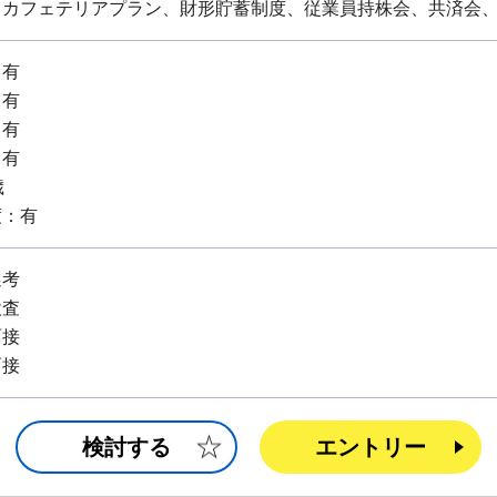
、カフェテリアプラン、財形貯蓄制度、従業員持株会、共済会
：有
：有
：有
：有
歳
度：有
選考
検査
面接
面接
検討する
エントリー