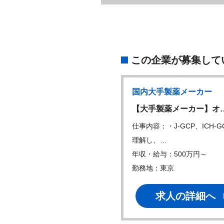
この企業が募集して
国内大手製薬メーカー
国内大手製薬メーカー
W
合成研究職
【大手製薬メーカー】オ
内容：・ 低分子医薬品創製に
仕事内容：・J-GCP、ICH-G
る探索合成研…
理解し、…
・給与：550万円～
年収・給与：500万円～
地：在宅可、大阪
勤務地：東京
求人の詳細へ
求人の詳細へ