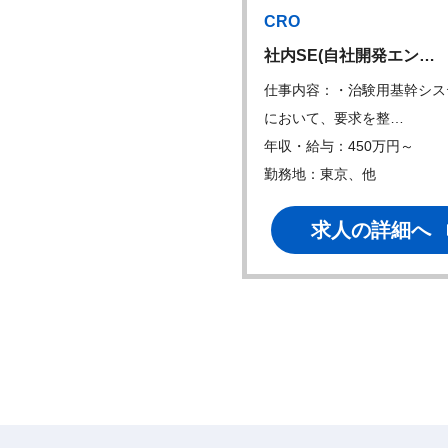
CRO
ループマネージャー…
社内SE(自社開発エン…
内容：当社の経理財務業務全
仕事内容：・治験用基幹シス
お任せします。…
において、要求を整…
・給与：550万円～
年収・給与：450万円～
地：東京
勤務地：東京、他
求人の詳細へ
求人の詳細へ