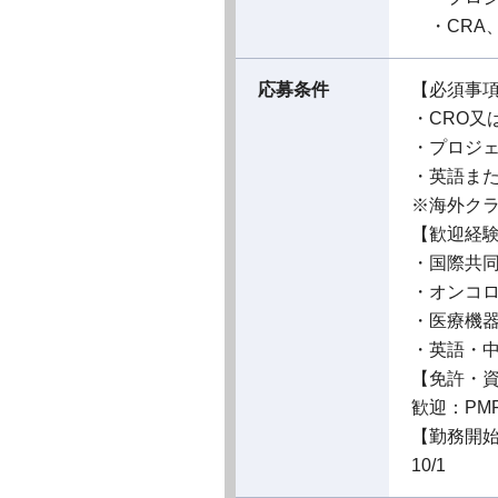
・CRA
応募条件
【必須事
・CRO又
・プロジ
・英語ま
※海外ク
【歓迎経
・国際共
・オンコロ
・医療機
・英語・
【免許・
歓迎：PM
【勤務開
10/1