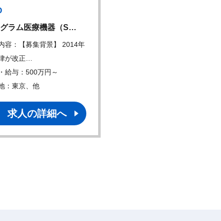
O
CRO
グラム医療機器（S…
【テクニカルリード候補
内容：【募集背景】 2014年
仕事内容：イメージング領
律が改正…
術面をリードしてい…
・給与：500万円～
年収・給与：450万円～
地：東京、他
勤務地：東京、他
求人の詳細へ
求人の詳細へ