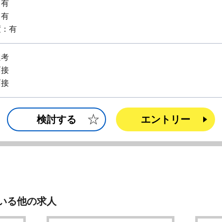
：有
：有
度：有
選考
面接
面接
検討する
エントリー
いる他の求人