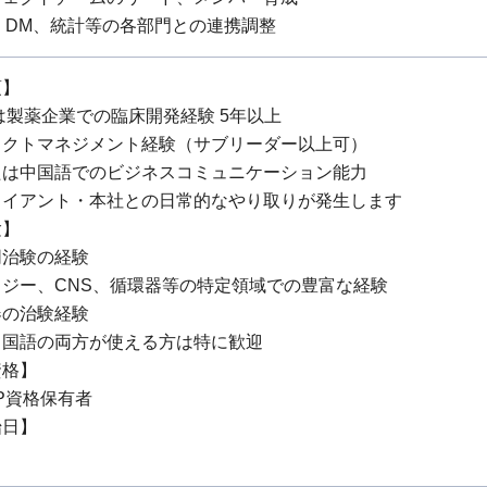
、DM、統計等の各部門との連携調整
項】
は製薬企業での臨床開発経験 5年以上
ェクトマネジメント経験（サブリーダー以上可）
たは中国語でのビジネスコミュニケーション能力
ライアント・本社との日常的なやり取りが発生します
験】
同治験の経験
ジー、CNS、循環器等の特定領域での豊富な経験
器の治験経験
中国語の両方が使える方は特に歓迎
資格】
P資格保有者
始日】