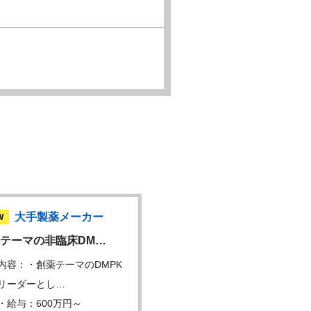
大手製薬メーカー
大手製薬メーカ
W
NEW
テーマの非臨床DM…
CMC薬事担当者 / …
内容：・創薬テーマのDMPK
仕事内容：・CMC薬事領域
リーダーとし…
るグローバル申請…
・給与：600万円～
年収・給与：600万円～