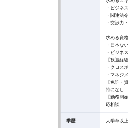
求めるス
・ビジネ
・関連法
・交渉力
求める資
・日本ない
・ビジネ
【歓迎経
・クロス
・マネジ
【免許・
特になし
【勤務開
応相談
学歴
大学卒以