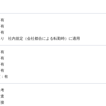
：有
：有
：有
あり 社内規定（会社都合による転勤時）に適用
：有
：有
：有
：有
度：有
選考
検査
面接