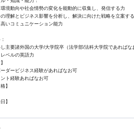
キル・知識・能力：
ス環境動向や社会情勢の変化を能動的に収集し、発信する力
令の理解とビジネス影響を分析し、解決に向けた戦略を立案す
・高いコミュニケーション能力
格：
し主要諸外国の大学/大学院卒（法学部/法科大学院であればな
スレベルの英語力
験】
ボーダービジネス経験があればなお可
メント経験あればなお可
資格】
始日】
上