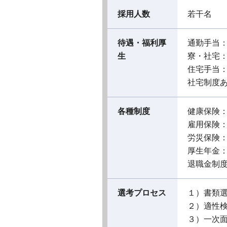
採用人数
若干名
待遇・福利厚
通勤手当
生
寮・社宅
住宅手当
社宅制度
各種制度
健康保険
雇用保険
労災保険
厚生年金
退職金制
選考プロセス
１）書類
２）適性
３）一次