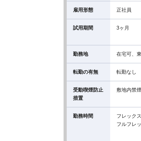
雇用形態
正社員
試用期間
3ヶ月
勤務地
在宅可、
転勤の有無
転勤なし
受動喫煙防止
敷地内禁
措置
勤務時間
フレック
フルフレ