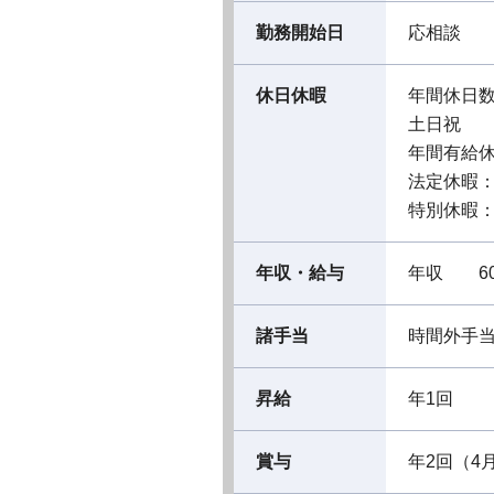
勤務開始日
応相談
休日休暇
年間休日数
土日祝
年間有給休
法定休暇
特別休暇
年収・給与
年収 60
諸手当
時間外手
昇給
年1回
賞与
年2回（4