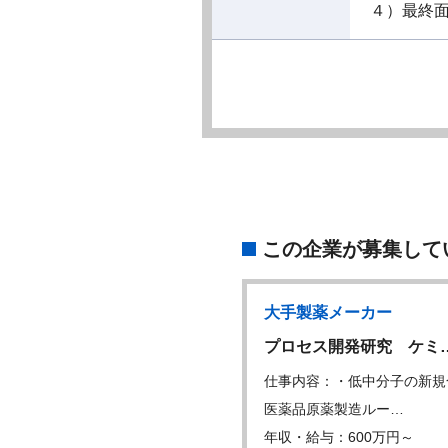
４）最終
この企業が募集して
製薬メーカー
大手製薬メーカー
保証担当者（GQP…
プロセス開発研究 ケミ
内容：職務内容： 医薬品、医
仕事内容：・低中分子の新規
器(有形、…
医薬品原薬製造ルー…
・給与：600万円～
年収・給与：600万円～