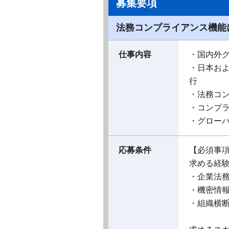
募集要項
法務コンプライアンス機能
仕事内容
・国内外グ
・日本お
行
・法務コ
・コンプ
・グロー
応募条件
【必須事
求める経
・企業法
・機密情報
・組織横