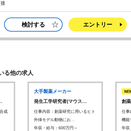
面接
検討する
エントリー
いる他の求人
大手製薬メーカー
NE
…
発生工学研究者(マウス…
創薬
合成
仕事内容：創薬研究に用いるヒト
仕事
外挿モデル動物にお…
機能
年収・給与：600万円～
年収