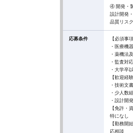
④ 開発・
設計開発
品質リス
応募条件
【必須事
・医療機
・薬機法
・監査対
・大学卒以
【歓迎経
・技術文
・少人数
・設計開
【免許・
特になし
【勤務開
応相談