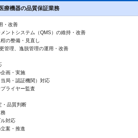
医療機器の品質保証業務
運用・改善
メントシステム（QMS）の維持・改善
規程の整備・見直し
変更管理、逸脱管理の運用・改善
応
の企画・実施
（当局・認証機関）対応
サプライヤー監査
定・品質判断
業務
ブル対応
の立案・推進