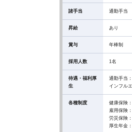
諸手当
通勤手当
昇給
あり
賞与
年棒制
採用人数
1名
待遇・福利厚
通勤手当
生
インフル
各種制度
健康保険
雇用保険
労災保険
厚生年金