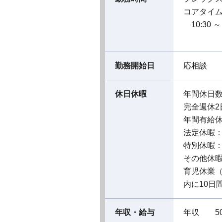
コアタイ
10:30 ～ 
勤務開始日
応相談
休日休暇
年間休日数
完全週休2
年間有給
法定休暇
特別休暇
その他休
育児休業
内に10日
年収・給与
年収 50