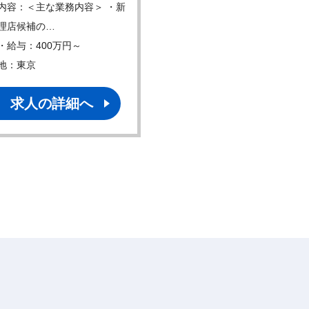
内容：＜主な業務内容＞ ・新
仕事内容：① 安全管理業務
理店候補の…
（GVP） 市販後安…
・給与：400万円～
年収・給与：500万円～
地：東京
勤務地：東京
求人の詳細へ
求人の詳細へ