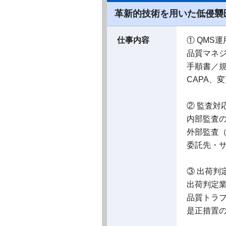
革新的技術を用いた低侵襲
仕事内容
① QMS
品質マネジ
手順書／
CAPA、
② 監査対
内部監査
外部監査
委託先・
③ 出荷判
出荷判定
品質トラ
是正措置