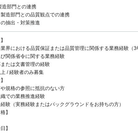
製造部門との連携
・製造部門との品質観点での連携
クの抽出・対策推進
項】
器業界における品質保証または品質管理に関係する業務経験（3
及び関係省令に関する業務経験
応または文書管理の経験
上 / 経験者のみ募集
験】
書や規格の参照に抵抗のない方
組織での業務推進経験
発経験（実務経験またはバックグラウンドをお持ちの方）
資格】
始日】