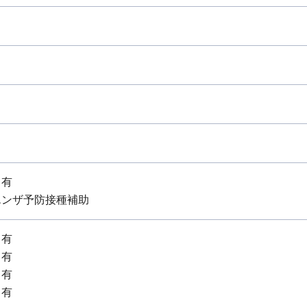
：有
エンザ予防接種補助
：有
：有
：有
：有