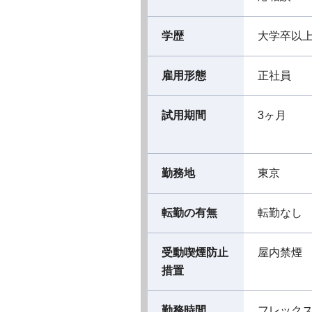
学歴
大学卒以
雇用形態
正社員
試用期間
3ヶ月
勤務地
東京
転勤の有無
転勤なし
受動喫煙防止
屋内禁煙
措置
勤務時間
フレック