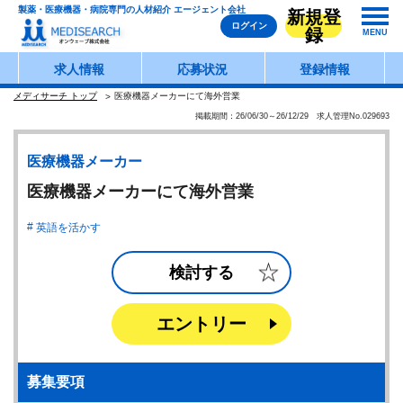
製薬・医療機器・病院専門の人材紹介 エージェント会社
新規登
ログイン
録
MENU
求人情報
応募状況
登録情報
メディサーチ トップ
医療機器メーカーにて海外営業
掲載期間：26/06/30～26/12/29 求人管理No.029693
医療機器メーカー
医療機器メーカーにて海外営業
英語を活かす
検討する
エントリー
募集要項