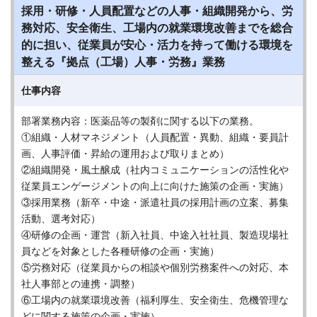
採用・研修・人員配置などの人事・組織開発から、労
務対応、安全衛生、工場内の就業環境改善までを総合
的に担い、従業員が安心・活力を持って働ける環境を
整える『拠点（工場）人事・労務』業務
仕事内容
部署業務内容：医薬品等の製剤に関する以下の業務。
①組織・人材マネジメント（人員配置・異動、組織・要員計
画、人事評価・昇給の運用および取りまとめ）
②組織開発・風土醸成（社内コミュニケーションの活性化や
従業員エンゲージメントの向上に向けた施策の企画・実施）
③採用業務（新卒・中途・派遣社員の採用計画の立案、募集
活動、選考対応）
④研修の企画・運営（新入社員、中途入社社員、製造現場社
員などを対象とした各種研修の企画・実施）
⑤労務対応（従業員からの相談や個別労務案件への対応、本
社人事部との連携・調整）
⑥工場内の就業環境改善（福利厚生、安全衛生、危機管理な
どに関する施策の企画・実施）