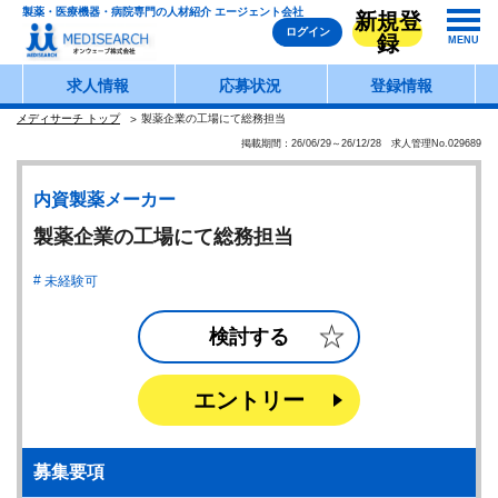
製薬・医療機器・病院専門の人材紹介 エージェント会社
新規登
ログイン
録
MENU
求人情報
応募状況
登録情報
メディサーチ トップ
製薬企業の工場にて総務担当
掲載期間：26/06/29～26/12/28 求人管理No.029689
内資製薬メーカー
製薬企業の工場にて総務担当
未経験可
検討する
エントリー
募集要項