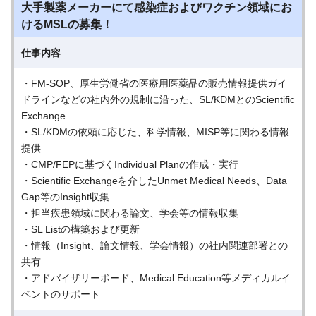
大手製薬メーカーにて感染症およびワクチン領域にお
けるMSLの募集！
仕事内容
・FM-SOP、厚生労働省の医療用医薬品の販売情報提供ガイ
ドラインなどの社内外の規制に沿った、SL/KDMとのScientific
Exchange
・SL/KDMの依頼に応じた、科学情報、MISP等に関わる情報
提供
・CMP/FEPに基づくIndividual Planの作成・実行
・Scientific Exchangeを介したUnmet Medical Needs、Data
Gap等のInsight収集
・担当疾患領域に関わる論文、学会等の情報収集
・SL Listの構築および更新
・情報（Insight、論文情報、学会情報）の社内関連部署との
共有
・アドバイザリーボード、Medical Education等メディカルイ
ベントのサポート