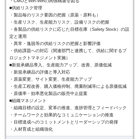
・CMOとWin-Winの関係構築を図る
■供給リスク管理
・製品毎のリスク要因の把握（原薬・原料も）
・生産リスク、生産能力リスク、設備リスクの把握
・各製品の供給リスクに応じた目標在庫（Safety Stock）の設
定と運用
・異常・逸脱等の供給リスクの把握と影響評価
・供給課題への対応（関連部門と連携して、供給に関するプ
ロジェクトマネジメント実施）
■新規承継品導入、生産能力アップ、改善、原価低減
・新規承継品の評価と導入対応
・原薬変更、サイト変更、生産能力アップ
・生産工程改善、購入価格抑制、廃棄削減等による原価低減
・原価率・効率悪化製品の販売中止提案
■組織マネジメント
・組織目標の設定、変革の推進、進捗管理とフィードバック
・チームワークと効果的なコミュニケーションの推進
・目標達成へのコミットメントとリーダーシップの発揮
・人材育成と組織強化