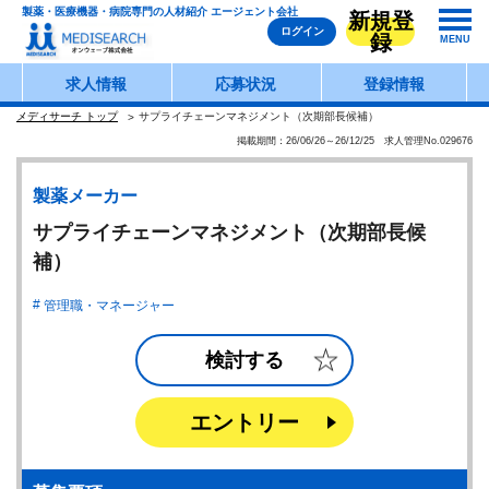
製薬・医療機器・病院専門の人材紹介 エージェント会社
新規登
ログイン
録
MENU
求人情報
応募状況
登録情報
メディサーチ トップ
サプライチェーンマネジメント（次期部長候補）
掲載期間：26/06/26～26/12/25 求人管理No.029676
製薬メーカー
サプライチェーンマネジメント（次期部長候
補）
管理職・マネージャー
検討する
エントリー