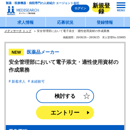
製薬・医療機器・病院専門の人材紹介 エージェント会社
新規登
ログイン
録
MENU
求人情報
応募状況
登録情報
メディサーチ トップ
安全管理部において電子添文・適性使用資材の作成業務
掲載期間：26/06/26～28/06/25 求人管理No.029665
医薬品メーカー
NEW
安全管理部において電子添文・適性使用資材の
作成業務
新着求人
未経験可
検討する
エントリー