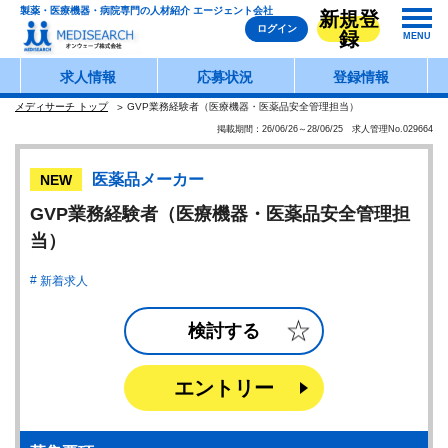
製薬・医療機器・病院専門の人材紹介 エージェント会社
新規登
ログイン
録
MENU
求人情報
応募状況
登録情報
メディサーチ トップ
GVP業務経験者（医療機器・医薬品安全管理担当）
掲載期間：26/06/26～28/06/25 求人管理No.029664
医薬品メーカー
NEW
GVP業務経験者（医療機器・医薬品安全管理担
当）
新着求人
検討する
エントリー