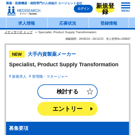
製薬・医療機器・病院専門の人材紹介 エージェント会社
新規登
ログイン
録
MENU
求人情報
応募状況
登録情報
メディサーチ トップ
Specialist, Product Supply Transformation
掲載期間：26/06/24～26/12/23 求人管理No.029647
大手内資製薬メーカー
NEW
Specialist, Product Supply Transformation
新着求人
管理職・マネージャー
検討する
エントリー
募集要項