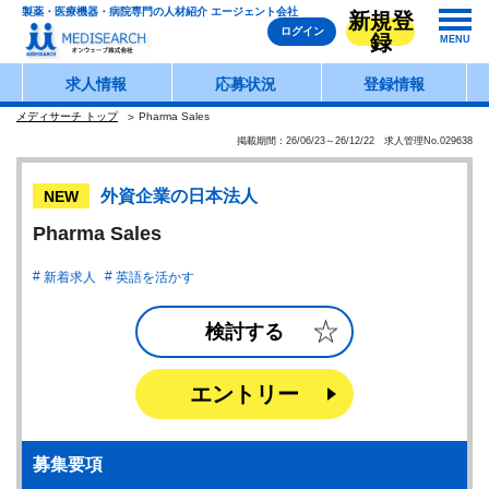
製薬・医療機器・病院専門の人材紹介 エージェント会社
新規登
ログイン
録
MENU
求人情報
応募状況
登録情報
メディサーチ トップ
Pharma Sales
掲載期間：26/06/23～26/12/22 求人管理No.029638
外資企業の日本法人
NEW
Pharma Sales
新着求人
英語を活かす
検討する
エントリー
募集要項