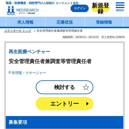
製薬・医療機器・病院専門の人材紹介 エージェント会社
新規登
ログイン
録
MENU
求人情報
応募状況
登録情報
メディサーチ トップ
安全管理責任者兼調査等管理責任者
掲載期間：26/06/23～26/12/22 求人管理No.029636
再生医療ベンチャー
安全管理責任者兼調査等管理責任者
管理職・マネージャー
検討する
エントリー
募集要項