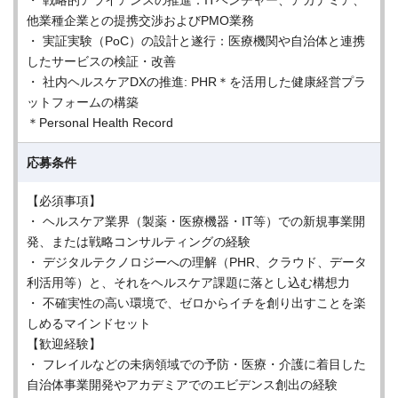
・ 戦略的アライアンスの推進：ITベンチャー、アカデミア、
他業種企業との提携交渉およびPMO業務
・ 実証実験（PoC）の設計と遂行：医療機関や自治体と連携
したサービスの検証・改善
・ 社内ヘルスケアDXの推進: PHR＊を活用した健康経営プラ
ットフォームの構築
＊Personal Health Record
応募条件
【必須事項】
・ ヘルスケア業界（製薬・医療機器・IT等）での新規事業開
発、または戦略コンサルティングの経験
・ デジタルテクノロジーへの理解（PHR、クラウド、データ
利活用等）と、それをヘルスケア課題に落とし込む構想力
・ 不確実性の高い環境で、ゼロからイチを創り出すことを楽
しめるマインドセット
【歓迎経験】
・ フレイルなどの未病領域での予防・医療・介護に着目した
自治体事業開発やアカデミアでのエビデンス創出の経験