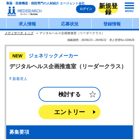
製薬・医療機器・病院専門の人材紹介 エージェント会社
新規登
ログイン
録
MENU
求人情報
応募状況
登録情報
メディサーチ トップ
デジタルヘルス企画推進室（リーダークラス）
掲載期間：26/06/23～28/06/22 求人管理No.029628
ジェネリックメーカー
NEW
デジタルヘルス企画推進室（リーダークラス）
新着求人
検討する
エントリー
募集要項