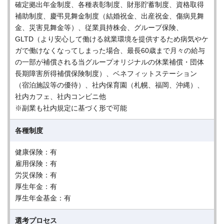
確定拠出年金制度、各種表彰制度、財形貯蓄制度、資格取得
補助制度、慶弔見舞金制度（結婚祝金、出産祝金、傷病見舞
金、災害見舞金等）、従業員持株会、グループ保険、
GLTD（より安心して働ける就業環境を提供するため病気やケ
ガで働けなくなってしまった場合、最長60歳まで月々の給与
の一部が補償される当グループオリジナルの休業補償・団体
長期障害所得補償保険制度）、ベネフィットステーション
（宿泊施設等の優待）、社内保育園（札幌、福岡、沖縄）、
社内カフェ、社内コンビニ他
※副業も社内規定に基づく形で可能
各種制度
健康保険：有
雇用保険：有
労災保険：有
厚生年金：有
厚生年金基金：有
選考プロセス