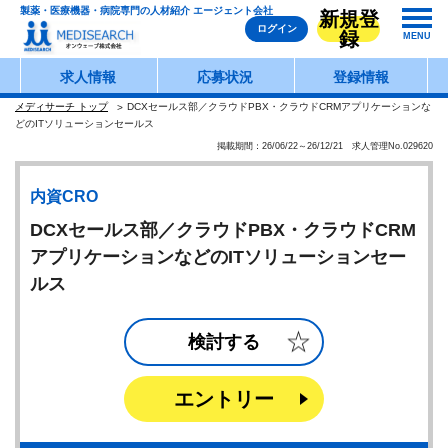
製薬・医療機器・病院専門の人材紹介 エージェント会社
新規登
ログイン
録
MENU
求人情報
応募状況
登録情報
メディサーチ トップ
DCXセールス部／クラウドPBX・クラウドCRMアプリケーションな
どのITソリューションセールス
掲載期間：26/06/22～26/12/21 求人管理No.029620
内資CRO
DCXセールス部／クラウドPBX・クラウドCRM
アプリケーションなどのITソリューションセー
ルス
検討する
エントリー