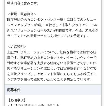
職務内容に含みます。
＜新規・既存割合＞
既存契約のあるコンタクトセンター取引に対してのソリュー
ションアップセルが8割、当社として未取引クライアントへの
新規ソリューションセールスが2割程度です。今後、未取引ク
ライアントへの新規セールスを増やしていく予定です。
＜組織説明＞
上記のITソリューションについて、社内を横串で管轄する組
織です。既存契約のあるコンタクトセンターにカウンターで
対峙する営業部署を支援する組織という位置づけです。ITに
関するソリューション領域については実提案を行うなど顧客
を直接グリップし、アカウント営業に対してもある程度イニ
シアチブを握って進めていただくことを想定しています。
応募条件
【必須事項】
・BtoBでの営業のご経験 1年以上