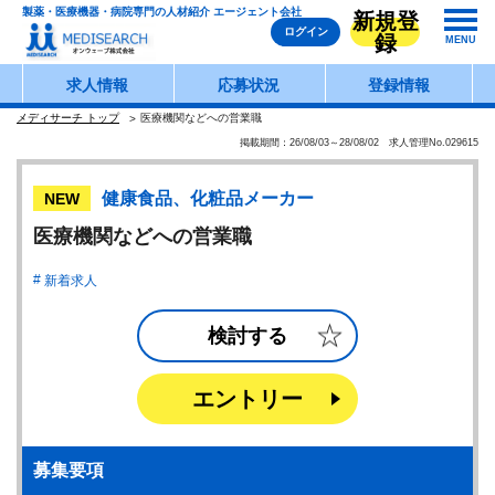
製薬・医療機器・病院専門の人材紹介 エージェント会社
新規登
ログイン
録
MENU
求人情報
応募状況
登録情報
メディサーチ トップ
医療機関などへの営業職
掲載期間：26/08/03～28/08/02 求人管理No.029615
健康食品、化粧品メーカー
NEW
医療機関などへの営業職
新着求人
検討する
エントリー
募集要項