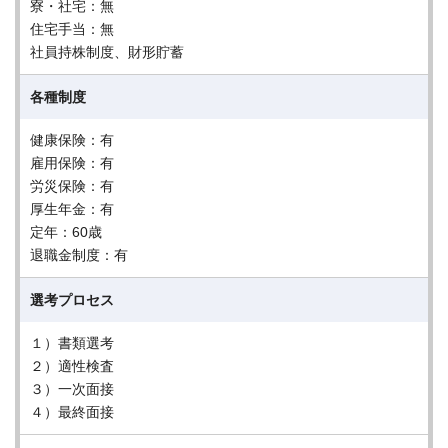
寮・社宅：無
住宅手当：無
社員持株制度、財形貯蓄
各種制度
健康保険：有
雇用保険：有
労災保険：有
厚生年金：有
定年：60歳
退職金制度：有
選考プロセス
１）書類選考
２）適性検査
３）一次面接
４）最終面接