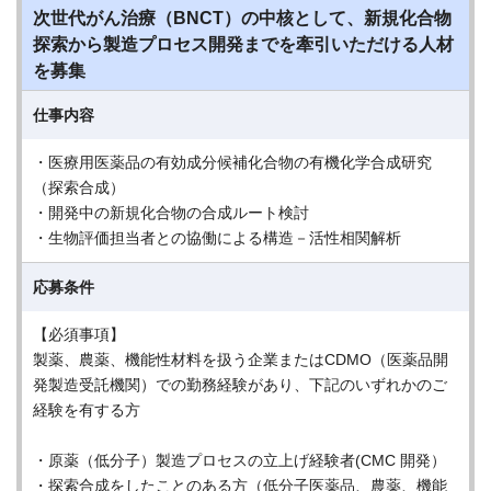
次世代がん治療（BNCT）の中核として、新規化合物
探索から製造プロセス開発までを牽引いただける人材
を募集
仕事内容
・医療用医薬品の有効成分候補化合物の有機化学合成研究
（探索合成）
・開発中の新規化合物の合成ルート検討
・生物評価担当者との協働による構造－活性相関解析
応募条件
【必須事項】
製薬、農薬、機能性材料を扱う企業またはCDMO（医薬品開
発製造受託機関）での勤務経験があり、下記のいずれかのご
経験を有する方
・原薬（低分子）製造プロセスの立上げ経験者(CMC 開発）
・探索合成をしたことのある方（低分子医薬品、農薬、機能