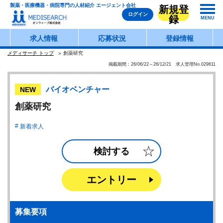
製薬・医療機器・病院専門の人材紹介 エージェント会社
新規登
ログイン
録
MENU
求人情報
応募状況
登録情報
メディサーチ トップ
創薬研究
掲載期間：26/06/22～26/12/21 求人管理No.029611
バイオベンチャー
NEW
創薬研究
新着求人
検討する
エントリー
募集要項