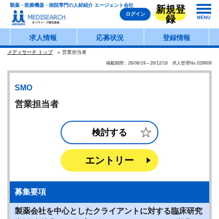
製薬・医療機器・病院専門の人材紹介 エージェント会社
新規登
ログイン
録
MENU
求人情報
応募状況
登録情報
メディサーチ トップ
営業担当者
掲載期間：26/06/19～26/12/18 求人管理No.029609
SMO
営業担当者
検討する
エントリー
募集要項
製薬会社を中心としたクライアントに対する臨床研究