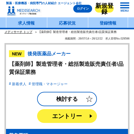
製薬・医療機器・病院専門の人材紹介 エージェント会社
新規登
ログイン
録
MENU
求人情報
応募状況
登録情報
メディサーチ トップ
【薬剤師】製造管理者・総括製造販売責任者/品質保証業務
掲載期間：26/07/14～26/12/22 求人管理No.029596
後発医薬品メーカー
NEW
【薬剤師】製造管理者・総括製造販売責任者/品
質保証業務
新着求人
管理職・マネージャー
検討する
エントリー