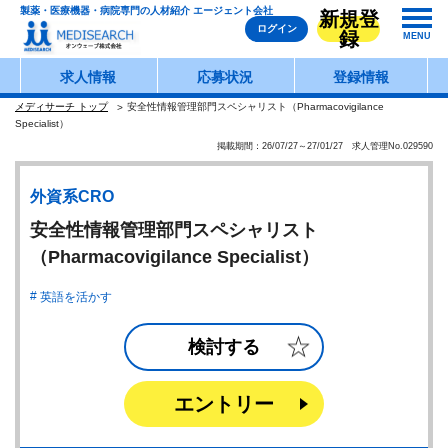
製薬・医療機器・病院専門の人材紹介 エージェント会社
新規登
ログイン
録
MENU
求人情報
応募状況
登録情報
メディサーチ トップ
安全性情報管理部門スペシャリスト（Pharmacovigilance
Specialist）
掲載期間：26/07/27～27/01/27 求人管理No.029590
外資系CRO
安全性情報管理部門スペシャリスト
（Pharmacovigilance Specialist）
英語を活かす
検討する
エントリー