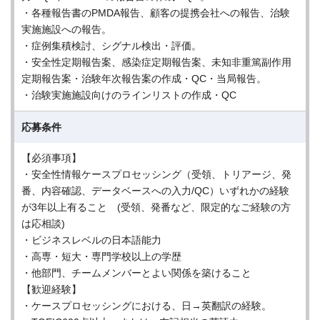
・各種報告書のPMDA報告、顧客の提携会社への報告、治験
実施施設への報告。
・症例集積検討、シグナル検出・評価。
・安全性定期報告案、感染症定期報告案、未知非重篤副作用
定期報告案・治験年次報告案の作成・QC・当局報告。
・治験実施施設向けのラインリストの作成・QC
応募条件
【必須事項】
・安全性情報ケースプロセッシング（受領、トリアージ、発
番、内容確認、データベースへの入力/QC）いずれかの経験
が3年以上有ること (受領、発番など、限定的なご経験の方
は応相談)
・ビジネスレベルの日本語能力
・高専・短大・専門学校以上の学歴
・他部門、チームメンバーとよい関係を築けること
【歓迎経験】
・ケースプロセッシングにおける、日→英翻訳の経験。