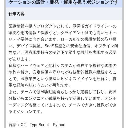
ケーションの設計・開発・運用を担うポジションです
仕事内容
医療情報を扱うプロダクトとして、厚労省ガイドラインへの
準拠や患者情報の保護など、クライアント側でも高いセキュ
リティ要件に向き合います。ローカルでの機微情報の取り扱
い、デバイス認証、SaaS基盤との安全な通信、オフライン耐
性など、医療現場特有の制約下で堅牢な設計を実現する必要
があります。
多様なハードウェアと他社システムが混在する複雑な現場の
制約を解き、安定稼働を守りながら技術的挑戦を継続するこ
とで、医療業界という奥深いビジネスドメインを紐解く、貴
重な経験を味わうことが可能です。
また、チームではAI駆動開発もしっかり定着しており、要求
分析からエンジニアが裁量を持って活躍しています。オンボ
ーディングも整っていますので、チームで大きな挑戦ができ
るポジションです。
言語：C#、TypeScript、Python