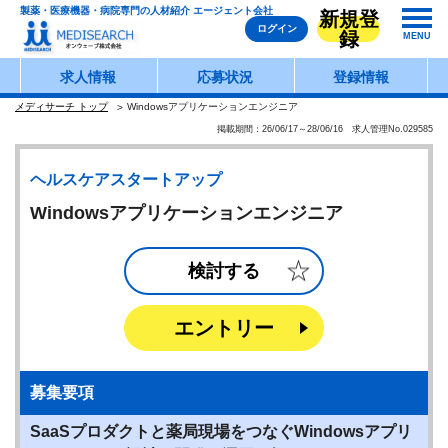
製薬・医療機器・病院専門の人材紹介 エージェント会社
新規登
ログイン
録
MENU
求人情報
応募状況
登録情報
メディサーチ トップ
Windowsアプリケーションエンジニア
掲載期間：26/06/17～28/06/16 求人管理No.029585
ヘルスケアスタートアップ
Windowsアプリケーションエンジニア
検討する
エントリー
募集要項
SaaSプロダクトと薬局現場をつなぐWindowsアプリ