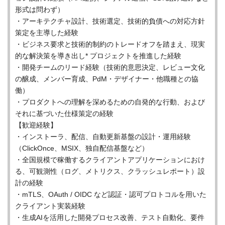
形式は問わず）
・アーキテクチャ設計、技術選定、技術的負債への対応方針
策定を主導した経験
・ビジネス要求と技術的制約のトレードオフを踏まえ、現実
的な解決策を導き出し* プロジェクトを推進した経験
・開発チームのリード経験（技術的意思決定、レビュー文化
の醸成、メンバー育成、PdM・デザイナー・他職種との協
働）
・プロダクトへの理解を深めるための自発的な行動、および
それに基づいた仕様策定の経験
【歓迎経験】
・インストーラ、配信、自動更新基盤の設計・運用経験
（ClickOnce、MSIX、独自配信基盤など）
・全国規模で稼働するクライアントアプリケーションにおけ
る、可観測性（ログ、メトリクス、クラッシュレポート）設
計の経験
・mTLS、OAuth / OIDC など認証・認可プロトコルを用いた
クライアント実装経験
・生成AIを活用した開発プロセス改善、テスト自動化、要件